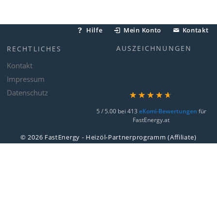
Hilfe
Mein Konto
Kontakt
AUSZEICHNUNGEN
RECHTLICHES
Kontakt
Impressum
Datenschutz
☆
☆
☆
☆
☆
5
/ 5.00 bei
413
eKomi-Bewertungen
für
FastEnergy.at
© 2026 FastEnergy - Heizöl-Partnerprogramm (Affiliate)