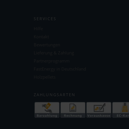
SERVICES
Hilfe
Kontakt
Bewertungen
Lieferung & Zahlung
Partnerprogramm
FastEnergy in Deutschland
Holzpellets
ZAHLUNGSARTEN