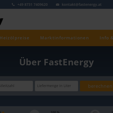
+49 8731 7409620
kontakt@fastenergy.at
Heizölpreise
Marktinformationen
Info 
Über FastEnergy
berechnen
tleitzahl
Liefermenge
in Liter
 5
100 %