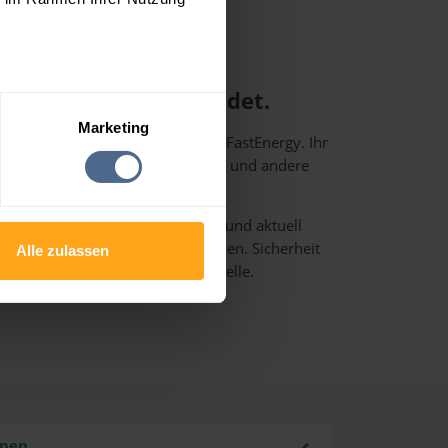
 für Ölheizer gegründet.
Marketing
 Gehret und Josef Weichslberger FastEnergy. Ihr
u nutzen, um Heizöl für sich selbst und andere
 und einfach online zu bestellen.
auf, alle Kaufinformationen klar und aktuell
e beste Entscheidung treffen können. Sicherheit
Alle zulassen
 stehen dabei immer an erster Stelle.
hnen