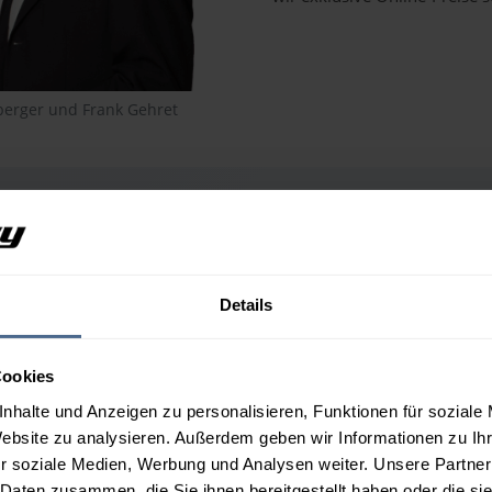
berger und Frank Gehret
unden zeichnet uns
Details
uch Zuverlässigkeit und eine
egen unsere Auszeichnungen
Cookies
ertungen.
nhalte und Anzeigen zu personalisieren, Funktionen für soziale
Exzellent
Website zu analysieren. Außerdem geben wir Informationen zu I
r soziale Medien, Werbung und Analysen weiter. Unsere Partner
 Daten zusammen, die Sie ihnen bereitgestellt haben oder die s