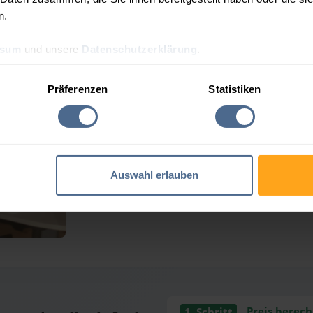
n.
ssum
und unsere
Datenschutzerklärung
.
Von Ölheizern
Präferenzen
Statistiken
Im Jahr 2003 gründeten Frank
Ziel war es, das Internet z
Kunden günstig
Wir legen großen Wert dar
bereitzustellen, damit Sie di
Auswahl erlauben
und Zuverlässigkeit
Preis berec
1. Schritt