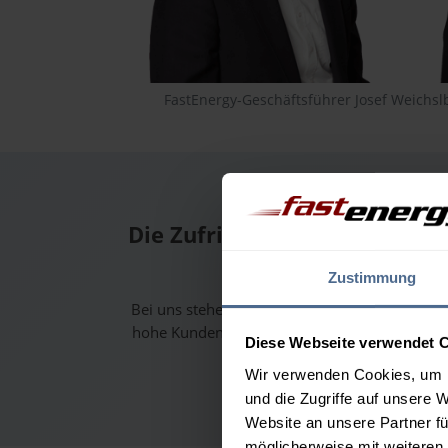
FastEnergy-Geschäftsführer Josef Weichsl
Die Zufriedenheit unserer K
aus.
Zustimmung
Bei uns stehen neben einem günstigen Preis a
hohe Kundenzufriedenheit im Fokus. Das bel
Diese Webseite verwendet 
und positiven Kundenbew
Wir verwenden Cookies, um I
und die Zugriffe auf unsere 
Website an unsere Partner fü
möglicherweise mit weiteren