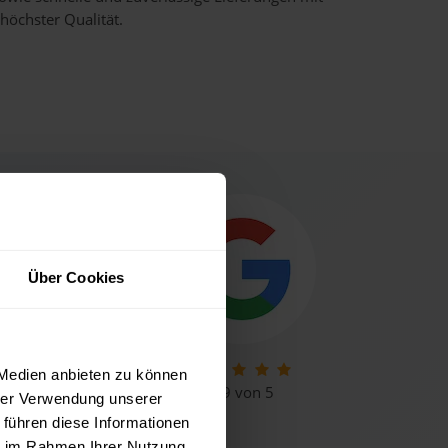
höchster Qualität.
Über Cookies
 Medien anbieten zu können
Sehr gut
4,9 von 5
hrer Verwendung unserer
 führen diese Informationen
ie im Rahmen Ihrer Nutzung