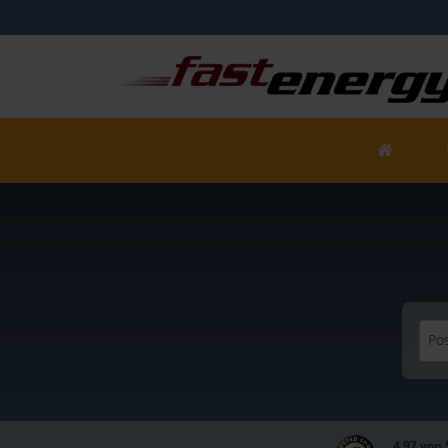
Pos
4,97 von