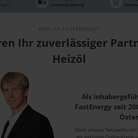
ungen
sichere Bezahlung
Erfahr
WER IST FASTENERGY?
ren Ihr zuverlässiger Part
Heizöl
Als inhabergefü
FastEnergy seit 2
Öster
Dank unseres Netzwerks von 
wir exklusive Online-Preise 