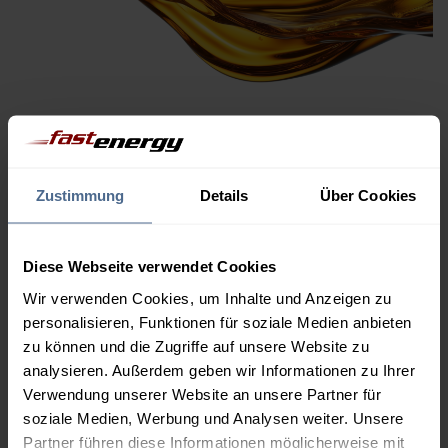
Gasöl ist das unversteuerte
Vorprodukt
von Heizöl und
Diesel. Es wird, ähnlich wie Rohöl, an internationalen
Warenterminmärkten gehandelt.
Veränderungen beim
Zustimmung
Details
Über Cookies
Gasölpreis wirken sich meist direkt
auf die
Heizölpreise
aus und sind daher für den Heizölhandel besonders wichtig.
Diese Webseite verwendet Cookies
Übrigens: Aus Gasöl wird Heizöl, indem ein roter Farbstoff
beigemischt wird. Dieser kennzeichnet, dass das Produkt
Wir verwenden Cookies, um Inhalte und Anzeigen zu
steuerlich nur als Heiz- und nicht als Kraftstoff verwendet
personalisieren, Funktionen für soziale Medien anbieten
werden darf.
zu können und die Zugriffe auf unsere Website zu
analysieren. Außerdem geben wir Informationen zu Ihrer
Verwendung unserer Website an unsere Partner für
soziale Medien, Werbung und Analysen weiter. Unsere
Partner führen diese Informationen möglicherweise mit