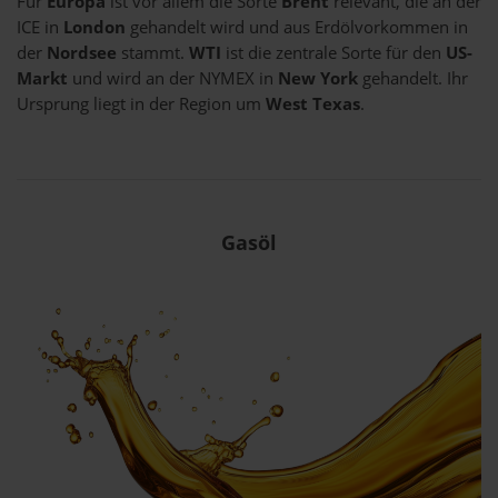
Für
Europa
ist vor allem die Sorte
Brent
relevant, die an der
ICE in
London
gehandelt wird und aus Erdölvorkommen in
der
Nordsee
stammt.
WTI
ist die zentrale Sorte für den
US-
Markt
und wird an der NYMEX in
New York
gehandelt. Ihr
Ursprung liegt in der Region um
West Texas
.
Gasöl