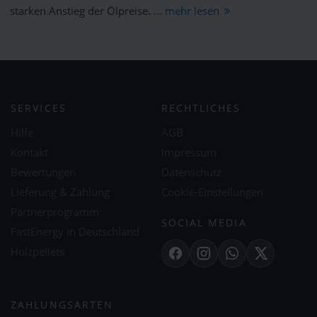
starken Anstieg der Ölpreise.
... mehr lesen
SERVICES
RECHTLICHES
Hilfe
AGB
Kontakt
Impressum
Bewertungen
Datenschutz
Lieferung & Zahlung
Cookie-Einstellungen
Partnerprogramm
SOCIAL MEDIA
FastEnergy in Deutschland
Holzpellets
Facebook
Instagram
WhatsApp
X
ZAHLUNGSARTEN