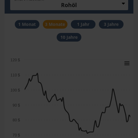
Rohöl
1 Monat
3 Monate
1 Jahr
3 Jahre
10 Jahre
120 $
110 $
100 $
90 $
80 $
70 $