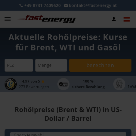
+49 8731 7409620
kontakt@fastenergy.at
Aktuelle Rohölpreise: Kurse
für Brent, WTI und Gasöl
berechnen
PLZ
Menge
4,97 von 5
100 %
273 Bewertungen
sichere Bezahlung
Erfa
Rohölpreise (Brent & WTI) in US-
Dollar / Barrel
Chart-Auswahl