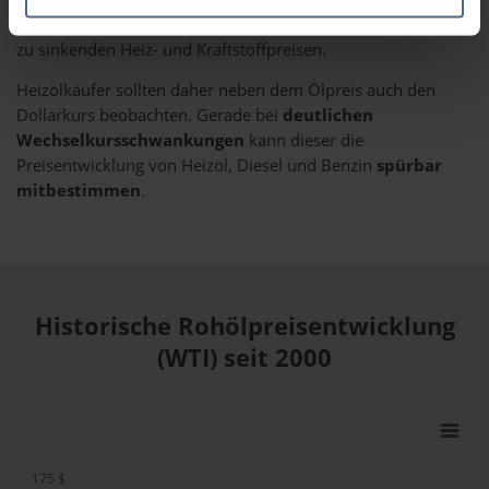
Euro hingegen gegenüber dem US-Dollar an Wert, führt das
zu sinkenden Heiz- und Kraftstoffpreisen.
Heizölkäufer sollten daher neben dem Ölpreis auch den
Dollarkurs beobachten. Gerade bei
deutlichen
Wechselkursschwankungen
kann dieser die
Preisentwicklung von Heizöl, Diesel und Benzin
spürbar
mitbestimmen
.
Historische Rohölpreisentwicklung
(WTI) seit 2000
175 $