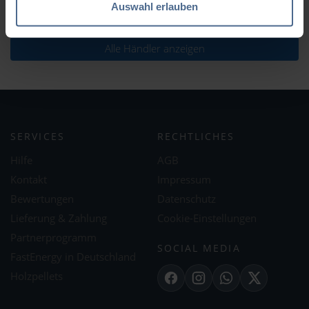
Auswahl erlauben
Alle Händler anzeigen
SERVICES
RECHTLICHES
Hilfe
AGB
Kontakt
Impressum
Bewertungen
Datenschutz
Lieferung & Zahlung
Cookie-Einstellungen
Partnerprogramm
SOCIAL MEDIA
FastEnergy in Deutschland
Holzpellets
Facebook
Instagram
WhatsApp
X