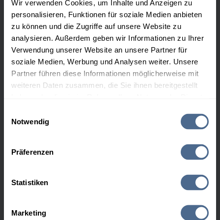
Wir verwenden Cookies, um Inhalte und Anzeigen zu
personalisieren, Funktionen für soziale Medien anbieten
zu können und die Zugriffe auf unsere Website zu
analysieren. Außerdem geben wir Informationen zu Ihrer
Verwendung unserer Website an unsere Partner für
soziale Medien, Werbung und Analysen weiter. Unsere
Partner führen diese Informationen möglicherweise mit
weiteren Daten zusammen, die Sie ihnen bereitgestellt
haben oder die sie im Rahmen Ihrer Nutzung der Dienste
gesammelt haben.
Einwilligungsauswahl
Notwendig
Hier finden Sie unser
Impressum
und unsere
Datenschutzerklärung
.
Präferenzen
Heizöl-Sorten
Statistiken
Heizöl extra leicht schwefelfrei
Marketing
Heizöl Premium schwefelfrei