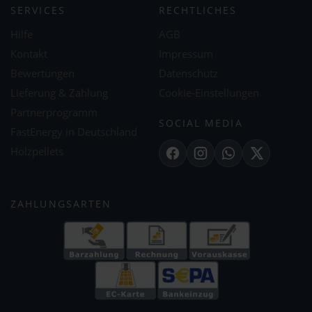
SERVICES
RECHTLICHES
Hilfe
AGB
Kontakt
Impressum
Bewertungen
Datenschutz
Lieferung & Zahlung
Cookie-Einstellungen
Partnerprogramm
SOCIAL MEDIA
FastEnergy in Deutschland
Holzpellets
Facebook
Instagram
WhatsApp
X
ZAHLUNGSARTEN