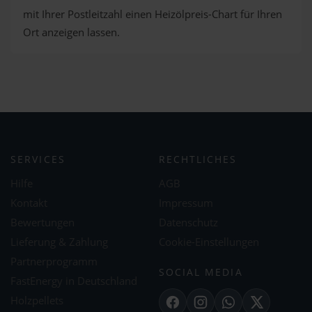
mit Ihrer Postleitzahl einen Heizölpreis-Chart für Ihren
Ort anzeigen lassen.
SERVICES
RECHTLICHES
Hilfe
AGB
Kontakt
Impressum
Bewertungen
Datenschutz
Lieferung & Zahlung
Cookie-Einstellungen
Partnerprogramm
SOCIAL MEDIA
FastEnergy in Deutschland
Holzpellets
Facebook
Instagram
WhatsApp
X