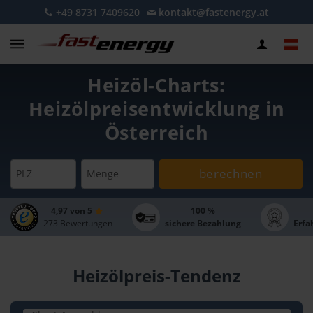
+49 8731 7409620
kontakt@fastenergy.at
Heizöl-Charts:
Heizölpreisentwicklung in
Österreich
berechnen
PLZ
Menge
4,97 von 5
100 %
273 Bewertungen
sichere Bezahlung
Erfa
Heizölpreis-Tendenz