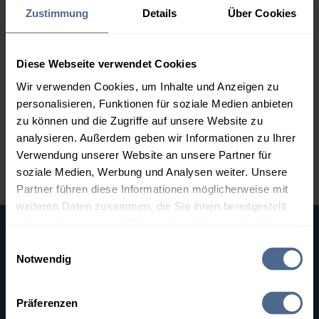
bestimmte Richtung bewegen. Natürlich gehört auch ein
Zustimmung
Details
Über Cookies
bisschen Glück dazu, rechtzeitig eine Trendwende zu
erkennen. Aber mithilfe unserer
Marktberichte
, die
Ihnen täglich Neues vom Heizöl-Markt vermitteln, und
Diese Webseite verwendet Cookies
unseres
Heizöl-Barometers
sind Sie bestens informiert,
Wir verwenden Cookies, um Inhalte und Anzeigen zu
um für sich die richtige Entscheidung zu treffen. Der
personalisieren, Funktionen für soziale Medien anbieten
Heizölpreis-Verlauf soll Ihnen also eine
zu können und die Zugriffe auf unsere Website zu
Entscheidungshilfe
geben, wann Sie in der Kaufphase
analysieren. Außerdem geben wir Informationen zu Ihrer
am besten "zuschlagen" sollten.
Verwendung unserer Website an unsere Partner für
soziale Medien, Werbung und Analysen weiter. Unsere
Partner führen diese Informationen möglicherweise mit
weiteren Daten zusammen, die Sie ihnen bereitgestellt
haben oder die sie im Rahmen Ihrer Nutzung der Dienste
gesammelt haben.
Heizöl-Chart für Ihren Ort
Einwilligungsauswahl
Notwendig
Postleitzahl eingeben und die Heizölpreisentwicklung für
Hier finden Sie unser
Impressum
und unsere
Ihren Ort im Chart verfolgen:
Datenschutzerklärung
.
Präferenzen