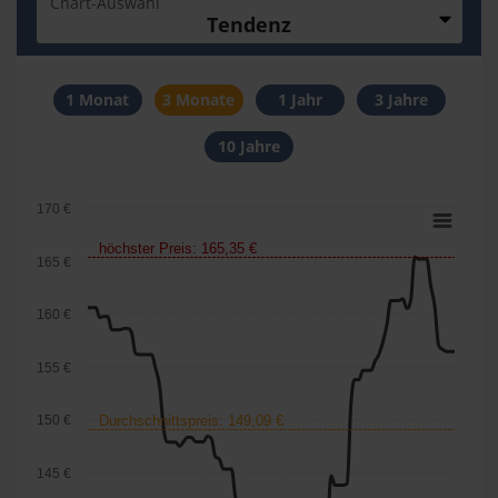
Chart-Auswahl
Tendenz
1 Monat
3 Monate
1 Jahr
3 Jahre
10 Jahre
170 €
höchster Preis: 165,35 €
165 €
160 €
155 €
150 €
Durchschnittspreis: 149,09 €
145 €