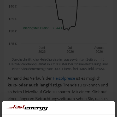
140 €
135 €
niedrigster Preis: 130,44 €
130 €
125 €
Juni
Juli
August
2026
2026
2026
Durchschnittliche Heizölpreise im ausgewählten Zeitraum für
Heizöl-Standardqualität in €/100 Liter bei Online-Bestellung und
einer Abnahmemenge von 3000 Litern, frei Haus, inkl. MwSt.
Anhand des Verlaufs der
Heizölpreise
ist es möglich,
kurz- oder auch langfristige Trends
zu erkennen und
so beim Heizölkauf Geld zu sparen. Mit einem Klick auf
einen längeren Betrachtungszeitraum sehen Sie, dass es
am Heizöl-Markt immer wieder Phasen gibt, in denen
sich die Notierungen oft über Wochen hinweg in eine