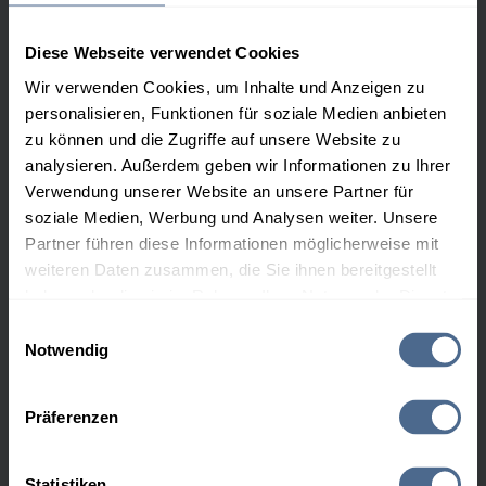
Diese Webseite verwendet Cookies
Wir verwenden Cookies, um Inhalte und Anzeigen zu
personalisieren, Funktionen für soziale Medien anbieten
zu können und die Zugriffe auf unsere Website zu
analysieren. Außerdem geben wir Informationen zu Ihrer
Verwendung unserer Website an unsere Partner für
soziale Medien, Werbung und Analysen weiter. Unsere
Partner führen diese Informationen möglicherweise mit
weiteren Daten zusammen, die Sie ihnen bereitgestellt
haben oder die sie im Rahmen Ihrer Nutzung der Dienste
gesammelt haben.
Einwilligungsauswahl
Notwendig
Hier finden Sie unser
Impressum
und unsere
Heizöl-Sorten
Datenschutzerklärung
.
Präferenzen
Heizöl extra leicht schwefelfrei
Heizöl Premium schwefelfrei
Statistiken