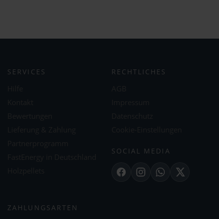
SERVICES
RECHTLICHES
Hilfe
AGB
Kontakt
Impressum
Bewertungen
Datenschutz
Lieferung & Zahlung
Cookie-Einstellungen
Partnerprogramm
SOCIAL MEDIA
FastEnergy in Deutschland
Holzpellets
Facebook
Instagram
WhatsApp
X
ZAHLUNGSARTEN