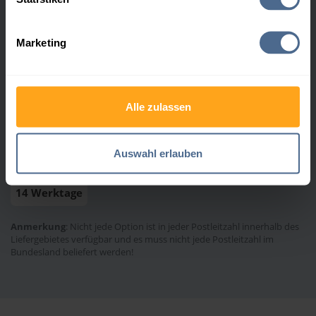
Heizöl leicht (HL) Schwechat
Marketing
Zahlungsarten
Rechnung
Bankeinzug
Barzahlung
Alle zulassen
Finanzierung
Auswahl erlauben
Durchschnittliche Lieferfrist
14 Werktage
Anmerkung
: Nicht jede Option ist in jeder Postleitzahl innerhalb des
Liefergebietes verfügbar und es muss nicht jede Postleitzahl im
Bundesland beliefert werden!