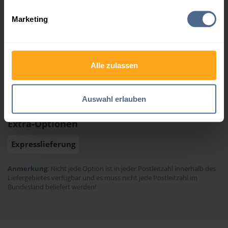
Zahlungsarten
Marketing
Rechnung
Bankeinzug
Barzahlung
Finanzierung
Alle zulassen
Durchschnittliche Lieferfrist
10 Werktage
Auswahl erlauben
Extra-Optionen
Expresslieferung
Anmerkung
: Nicht jede Option ist in jeder Postleitzahl innerhalb des
Liefergebietes verfügbar und es muss nicht jede Postleitzahl im
Bundesland beliefert werden!