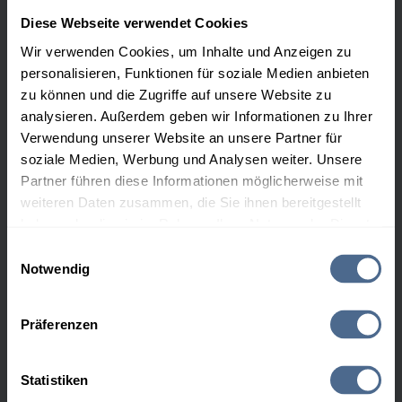
Diese Webseite verwendet Cookies
Wir verwenden Cookies, um Inhalte und Anzeigen zu
personalisieren, Funktionen für soziale Medien anbieten
zu können und die Zugriffe auf unsere Website zu
analysieren. Außerdem geben wir Informationen zu Ihrer
Verwendung unserer Website an unsere Partner für
soziale Medien, Werbung und Analysen weiter. Unsere
Partner führen diese Informationen möglicherweise mit
weiteren Daten zusammen, die Sie ihnen bereitgestellt
haben oder die sie im Rahmen Ihrer Nutzung der Dienste
gesammelt haben.
Einwilligungsauswahl
Notwendig
Hier finden Sie unser
Impressum
und unsere
Datenschutzerklärung
.
Präferenzen
Heizöl-Sorten
Heizöl extra leicht schwefelfrei
Statistiken