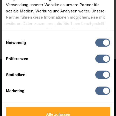
den Zugang löschen. (Ihre Daten werden dann nicht
Verwendung unserer Website an unsere Partner für
weiter von uns gespeichert.)
soziale Medien, Werbung und Analysen weiter. Unsere
Partner führen diese Informationen möglicherweise mit
Sie haben auch die Möglichkeit, nach jeder erhaltenen E-
weiteren Daten zusammen, die Sie ihnen bereitgestellt
Mail den E-Mail-Versand mit einem Klick zu stoppen.
haben oder die sie im Rahmen Ihrer Nutzung der Dienste
gesammelt haben.
Einwilligungsauswahl
Notwendig
Hier finden Sie unser
Impressum
und unsere
Datenschutzerklärung
.
Präferenzen
Statistiken
SERVICES
RECHTLICHES
Hilfe
AGB
Marketing
Kontakt
Impressum
Bewertungen
Datenschutz
Lieferung & Zahlung
Cookie-Einstellungen
Alle zulassen
Partnerprogramm