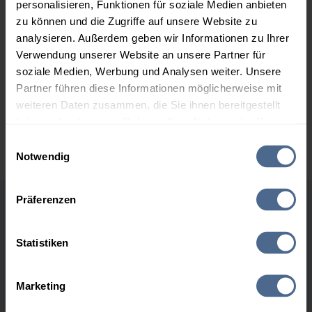
personalisieren, Funktionen für soziale Medien anbieten
anfänglichen Aufschlägen, im Laufe des Tages ins Minus
zu können und die Zugriffe auf unsere Website zu
gedreht und auch heute sollte es weitere Abschläge geben.
analysieren. Außerdem geben wir Informationen zu Ihrer
Aktuelle Berechnungen und erste Preistendenzen lassen
Verwendung unserer Website an unsere Partner für
zumindest aus morgendlicher Sicht einen Rückgang um rund
soziale Medien, Werbung und Analysen weiter. Unsere
einem halben bis einem Cent pro Liter erwarten. Damit
Partner führen diese Informationen möglicherweise mit
bleiben die Notierungen weiter auf einem sehr attraktiven
weiteren Daten zusammen, die Sie ihnen bereitgestellt
Niveau in Näher der bisherigen Jahrestiefstände. Wir raten
haben oder die sie im Rahmen Ihrer Nutzung der Dienste
weiterhin uneingeschränkt zum Kauf!
gesammelt haben.
Einwilligungsauswahl
Notwendig
Hier finden Sie unser
Impressum
und unsere
Datenschutzerklärung
.
Präferenzen
Heizöl-Marktdaten
Statistiken
Heizöl
28.08.24,
23:59
Uhr
Marketing
28.08.:
110,98 €