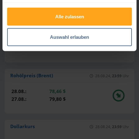
27.08.:
111,19 €
Alle zulassen
Gasölpreis
28.08.24,
23:59
Uhr
Auswahl erlauben
28.08.:
687,25 $
27.08.:
707,50 $
Rohölpreis (Brent)
28.08.24,
23:59
Uhr
28.08.:
78,46 $
27.08.:
79,80 $
Dollarkurs
28.08.24,
23:59
Uhr