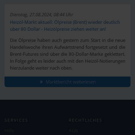
Dienstag, 27.08.2024, 08:44 Uhr
Heizöl-Markt aktuell: Ölpreise (Brent) wieder deutlich
über 80 Dollar - Heizölpreise ziehen weiter an!
Die Ölpreise haben auch gestern zum Start in die neue
Handelswoche ihren Aufwärtstrend fortgesetzt und die
Brent-Futures sind über die 80-Dollar-Marke geklettert.
In Folge geht es leider auch mit den Heizöl-Notierungen
hierzulande weiter nach oben.
Marktbericht weiterlesen
SERVICES
RECHTLICHES
Hilfe
AGB