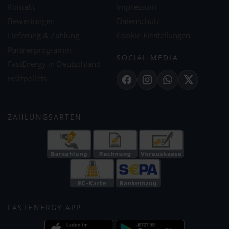
Kontakt
Impressum
Bewertungen
Datenschutz
Lieferung & Zahlung
Cookie-Einstellungen
Partnerprogramm
SOCIAL MEDIA
FastEnergy in Deutschland
Holzpellets
Facebook
Instagram
WhatsApp
X
ZAHLUNGSARTEN
FASTENERGY APP