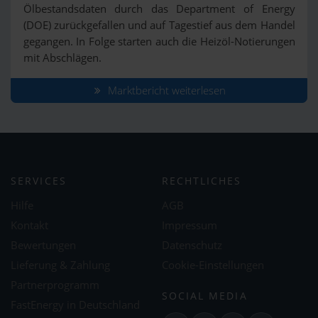
Ölbestandsdaten durch das Department of Energy
(DOE) zurückgefallen und auf Tagestief aus dem Handel
gegangen. In Folge starten auch die Heizöl-Notierungen
mit Abschlägen.
Marktbericht weiterlesen
SERVICES
RECHTLICHES
Hilfe
AGB
Kontakt
Impressum
Bewertungen
Datenschutz
Lieferung & Zahlung
Cookie-Einstellungen
Partnerprogramm
SOCIAL MEDIA
FastEnergy in Deutschland