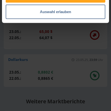
Auswahl erlauben
Rohölpreis (Brent)
23.05.25,
23:59
Uhr
23.05.:
65,00 $
22.05.:
64,07 $
Dollarkurs
23.05.25,
23:59
Uhr
23.05.:
0,8802 €
22.05.:
0,8865 €
Weitere Marktberichte