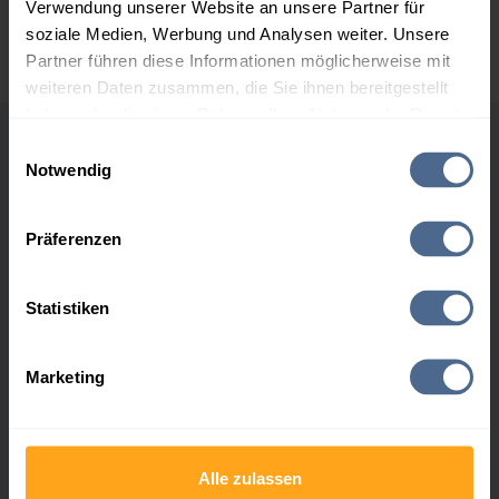
Verwendung unserer Website an unsere Partner für
maximal 0,5 Cent pro Liter erwarten.
soziale Medien, Werbung und Analysen weiter. Unsere
Partner führen diese Informationen möglicherweise mit
weiteren Daten zusammen, die Sie ihnen bereitgestellt
haben oder die sie im Rahmen Ihrer Nutzung der Dienste
gesammelt haben.
Einwilligungsauswahl
Heizöl-Marktdaten
Notwendig
Hier finden Sie unser
Impressum
und unsere
Datenschutzerklärung
.
Heizöl
23.05.25,
23:59
Uhr
Präferenzen
23.05.:
103,45 €
Statistiken
22.05.:
103,74 €
Marketing
Gasölpreis
23.05.25,
23:59
Uhr
23.05.:
614,00 $
Alle zulassen
22.05.:
609,00 $