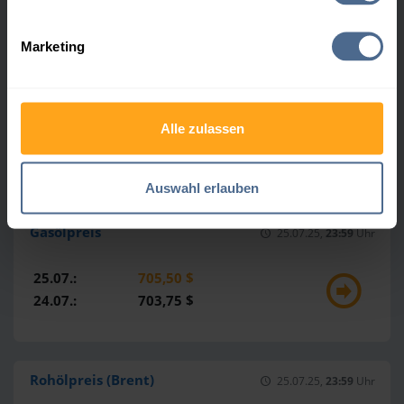
Heizöl-Marktdaten
Marketing
Heizöl
25.07.25,
23:59
Uhr
Alle zulassen
25.07.:
112,82 €
24.07.:
112,86 €
Auswahl erlauben
Gasölpreis
25.07.25,
23:59
Uhr
25.07.:
705,50 $
24.07.:
703,75 $
Rohölpreis (Brent)
25.07.25,
23:59
Uhr