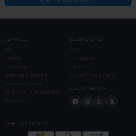
Marktbericht weiterlesen
SERVICES
RECHTLICHES
Hilfe
AGB
Kontakt
Impressum
Bewertungen
Datenschutz
Lieferung & Zahlung
Cookie-Einstellungen
Partnerprogramm
SOCIAL MEDIA
FastEnergy in Deutschland
Holzpellets
Facebook
Instagram
WhatsApp
X
ZAHLUNGSARTEN