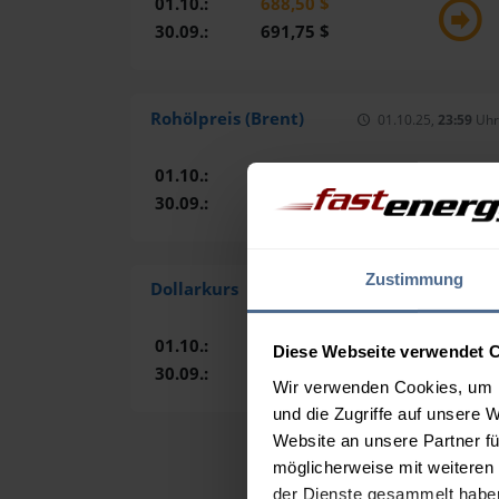
01.10.:
688,50 $
30.09.:
691,75 $
Rohölpreis (Brent)
01.10.25,
23:59
Uhr
01.10.:
65,45 $
30.09.:
67,06 $
Zustimmung
Dollarkurs
01.10.25,
23:59
Uhr
01.10.:
0,8525 €
Diese Webseite verwendet 
30.09.:
0,8521 €
Wir verwenden Cookies, um I
und die Zugriffe auf unsere 
Website an unsere Partner fü
möglicherweise mit weiteren
der Dienste gesammelt habe