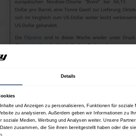
europäischen Nordsee-Ölsorte "Brent" bei 66,15
Dollar pro Barrel, eine Tonne Gasöl zur Lieferung Oktob
sich im Vergleich zum US-Dollar weiter leicht verbess
US-Dollar gehandelt.
Die
Ölpreise
sind in dieser Woche wieder unter Druck
Ölexporte über die Kirkuk-Ceyhan-Pipline, die erwartete
der seit kurzem eingeleitete Shutdown in den USA sind dab
Nachdem gestern in den USA die letzte Abstimmung im Se
heute um null Uhr viele Bereiche des öffentlichen Dienst
Details
wird und welche Bereich genau betroffen sein werden, ist
Auf die
Rohölpreise
hat die Situation, die ja nicht neu i
die gestern nach Börsenschluss veröffentlichten wö
Cookies
Petroleum Institute (API).
nhalte und Anzeigen zu personalisieren, Funktionen für soziale
Hier gab es zwar bei Rohöl einen weiteren Rückgang,
Website zu analysieren. Außerdem geben wir Informationen zu I
Produkten, sodass die Zahlen unterm Strich eher neutral 
r soziale Medien, Werbung und Analysen weiter. Unsere Partner
Ob die wesentlich einflussreicheren Daten des Departmen
 Daten zusammen, die Sie ihnen bereitgestellt haben oder die s
bekanntgegeben werden können, ist aufgrund des Shutdow
n.