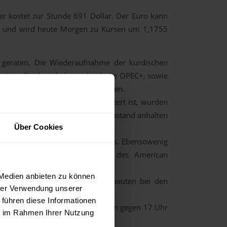
er kostet zur Stunde 691 Dollar. Der Euro kann
ern und wird heute Morgen zu Kursen um 1,1755
 geraten. Die Wiederaufnahme der kurdischen
 weitere Förderanhebung durch die OPEC+, sowie
ei die wichtigsten Einflussfaktoren.
nat über den Haushalt gescheitert ist, wurden
es lahmgelegt. Wie lange dieser Zustand anhalten
Über Cookies
 aktuell noch nicht absehbar.
st, bislang keinen größeren Einfluss. Ebensowenig
chentlichen US-Ölbestandsdaten des American
 Medien anbieten zu können
 dafür aber auch deutliche Aufbauten bei den
hrer Verwendung unserer
zu werten sind.
 führen diese Informationen
t of Energy (DOE) heute pünktlich gegen 17 Uhr
ie im Rahmen Ihrer Nutzung
ns allerdings noch nicht sicher.