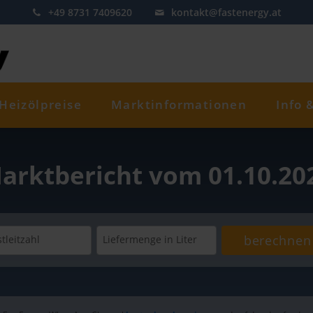
+49 8731 7409620
kontakt@fastenergy.at
Heizölpreise
Marktinformationen
Info 
arktbericht vom 01.10.20
berechnen
tleitzahl
Liefermenge
in Liter