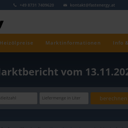
+49 8731 7409620
kontakt@fastenergy.at
Heizölpreise
Marktinformationen
Info 
arktbericht vom 13.11.20
berechnen
tleitzahl
Liefermenge
in Liter