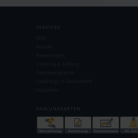
SERVICES
Hilfe
Kontakt
Bewertungen
Lieferung & Zahlung
Partnerprogramm
FastEnergy in Deutschland
Holzpellets
ZAHLUNGSARTEN