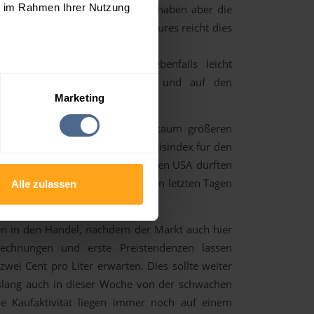
ie im Rahmen Ihrer Nutzung
 steigende globale Ölbestände, haben aber die
eine Trendwende bei den Öl-Futures reicht dies
PI-Ölbestandsdaten fielen ebenfalls leicht
mer auf den IEA-Monatsreport und auf den
Marketing
amt recht ruhigen Handel mit kaum größeren
. Der deutsche Verbraucherpreisindex für den
hmen der Erwartungen aus. Aus den USA dürften
e aufgrund des Shutdowns in den letzten Tagen
Alle zulassen
en in den Handel, nachdem der Markt auch hier
rechnungen und erste Preistendenzen lassen
wei Cent pro Liter erwarten. Dies sollte weiter
bislang auch in dieser Woche von der schwachen
ie Kaufaktivität liegen immer noch auf einem