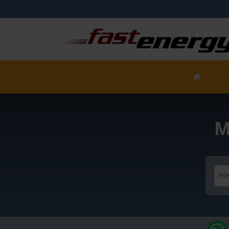
M
Pos