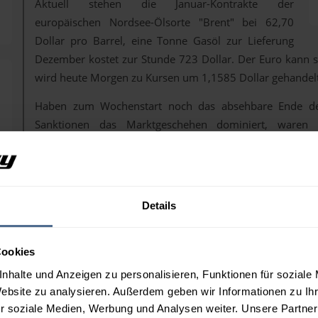
Aktuell stehen die Januar-Kontrakte der
europäischen Nordsee-Ölsorte "Brent" bei 62,70
Dollar pro Barrel, eine Tonne Gasöl zur Lieferung
Dezember kostet zur Stunde 723 Dollar. Der Euro kann s
wird heute Morgen zu Kursen um 1,1585 Dollar gehandel
Haben zum Wochenstart noch das absehbare Ende de
Sanktionen das Marktgeschehen dominiert, waren 
Monatsberichte der OPEC und der Energy Information Admi
Bereits im Vorfeld gerieten die Rohöl- und aufgrund de
unter Druck, obwohl die Internationale Energieagentur (I
Outlook 2025" die Entwicklung der globalen Ölnachfrage de
Details
Fall war.
Bearish, also preisdrückend fiel dann aber am frühen 
Cookies
natürlich mit "harten" Fakten gespickt war. Zusamm
überversorgten Markt berichtet und auch in den nächst
nhalte und Anzeigen zu personalisieren, Funktionen für soziale
deutlichen Angebotsüberhang. Zuletzt fielen die Reports 
Website zu analysieren. Außerdem geben wir Informationen zu I
Markt durchaus Wirkung erzielt hat.
r soziale Medien, Werbung und Analysen weiter. Unsere Partner