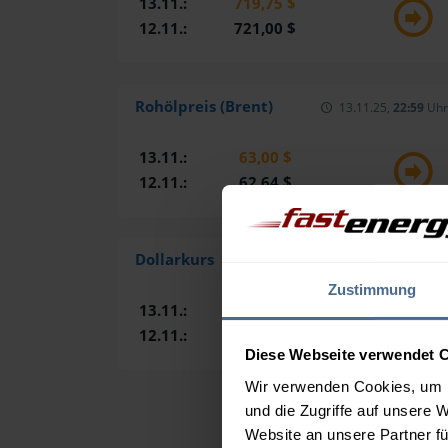
13.11.:
719,75 $
12.11.:
721,00 $
Rohölpreis (Brent)
13.11.25,
22:59
Uhr
13.11.:
63,00 $
12.11.:
62,64 $
Dollarkurs
13.11.25,
22:59
Uhr
Zustimmung
13.11.:
0,8595 €
12.11.:
0,8627 €
Diese Webseite verwendet 
Wir verwenden Cookies, um I
und die Zugriffe auf unsere 
Website an unsere Partner fü