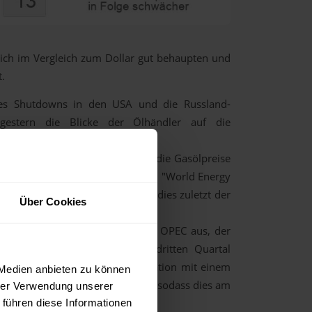
ich im Vergleich zum Dollar gut behaupten und
t.
s Shutdowns in den USA und die Russland-
gestern die Blicke der Ölhändler auf die
nistration (EIA) gerichtet.
s Frontmonatswechsel vor allem die Gasölpreise
EA) in ihrem gestern erschienenen "World Energy
utlich bullisher einschätzt, als dies zuletzt der
Über Cookies
Nachmittag der Monatsreport der OPEC aus, der
engefaßt wurde von einem im dritten Quartal
en Monaten rechnet die Organisation mit einem
 Medien anbieten zu können
der OPEC eher preistreibend aus, sodass dies am
hrer Verwendung unserer
 führen diese Informationen