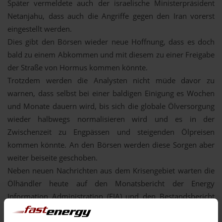
Später vermeldete auch der israelische Ministerpräsident
Netanjahu, dass auch die Angriffe gegen den Iran vorerst
eingestellt werden.
Dies gibt den Börsen wieder neue Hoffnung, dass es doch
bald zu einem Abkommen und mit diesem zu einer Freigabe
der Straße von Hormus kommen könnte.
Trotzdem werden die Analysten nicht müde davor zu
warnen, dass selbst bei einer baldigen Einigung es Wochen
und Monate dauern wird, bis sich die globale Ölversorgung
wieder halbwegs normalisieren wird und es in der
Zwischenzeit zu Engpässen und steigenden Ölpreisen
kommen könnte. An den Börsen werden diese Sorgen aber
weiter beiseite geschoben.
Neben neuen Nachrichten aus dem Krisengebiet warten die
Ölhändler heute auf den Monatsbericht der Energy
Information Administration (EIA) und den Bestandsbericht
des American Petroleum Institute (API). Der Einfluss auf die