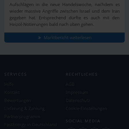
Aufschlägen in die neue Handelswoche, nachdem es
wieder massive Angriffe zwischen Israel und dem Iran
gegeben hat. Entsprechend dürfte es auch mit den
Heizöl-Notierungen bald nach oben gehen.
Marktbericht weiterlesen
SERVICES
RECHTLICHES
Hilfe
AGB
Kontakt
Impressum
Bewertungen
Datenschutz
Lieferung & Zahlung
Cookie-Einstellungen
Partnerprogramm
SOCIAL MEDIA
FastEnergy in Deutschland