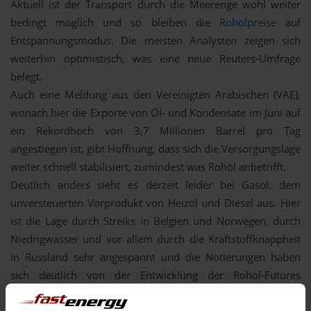
Aktuell ist der Transport durch die Meerenge wohl weiter
bedingt möglich und so bleiben die
Rohölpreise
auf
Entspannungsmodus. Die meisten Analysten zeigen sich
weiterhin optimistisch, was eine neue Reuters-Umfrage
belegt.
Auch eine Meldung aus den Vereinigten Arabischen (VAE),
wonach hier die Exporte von Öl- und Kondensate im Juni auf
ein Rekordhoch von 3,7 Millionen Barrel pro Tag
angestiegen ist, gibt Hoffnung, dass sich die Versorgungslage
weiter schnell stabilisiert, zumindest was Rohöl anbetrifft.
Deutlich anders sieht es derzeit leider bei Gasöl, dem
unversteuerten Vorprodukt von Heizöl und Diesel aus. Hier
ist die Lage durch Streiks in Belgien und Norwegen, durch
Niedrigwasser und vor allem durch die Kraftstoffknappheit
in Russland sehr angespannt und die Notierungen haben
sich deutlich von der Entwicklung der Rohöl-Futures
abgekoppelt.