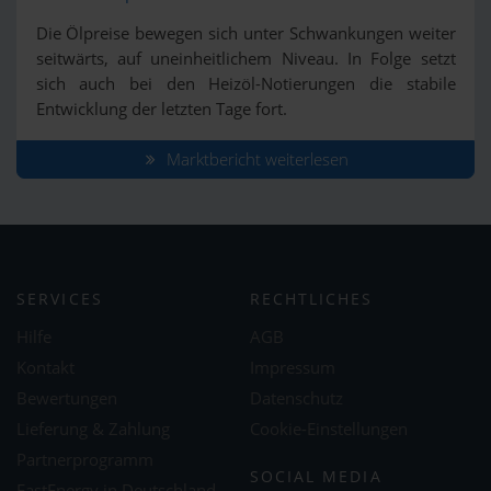
Die Ölpreise bewegen sich unter Schwankungen weiter
seitwärts, auf uneinheitlichem Niveau. In Folge setzt
sich auch bei den Heizöl-Notierungen die stabile
Entwicklung der letzten Tage fort.
Marktbericht weiterlesen
SERVICES
RECHTLICHES
Hilfe
AGB
Kontakt
Impressum
Bewertungen
Datenschutz
Lieferung & Zahlung
Cookie-Einstellungen
Partnerprogramm
SOCIAL MEDIA
FastEnergy in Deutschland