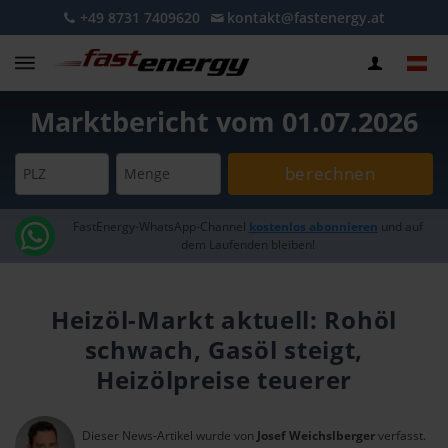
+49 8731 7409620
kontakt@fastenergy.at
Marktbericht vom 01.07.2026
berechnen
PLZ
Menge
FastEnergy-WhatsApp-Channel
kostenlos abonnieren
und auf
dem Laufenden bleiben!
Heizöl-Markt aktuell: Rohöl
schwach, Gasöl steigt,
Heizölpreise teuerer
Dieser News-Artikel wurde von
Josef Weichslberger
verfasst.