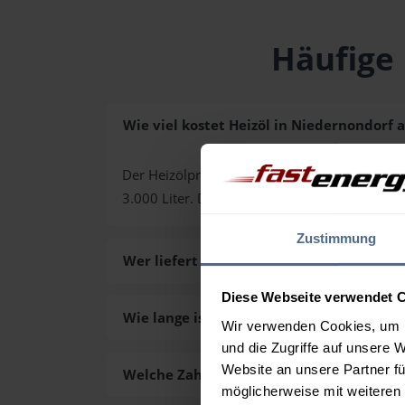
Häufige 
Wie viel kostet Heizöl in Niedernondorf a
Der Heizölpreis in Niedernondorf (PLZ 3531) l
3.000 Liter. Den exakten Preis für Ihre Wun
Zustimmung
Wer liefert das Heizöl in Niedernondorf 
Diese Webseite verwendet 
Wie lange ist die Lieferzeit des Heizöls i
Wir verwenden Cookies, um I
und die Zugriffe auf unsere 
Website an unsere Partner fü
Welche Zahlungsarten gibt es?
möglicherweise mit weiteren