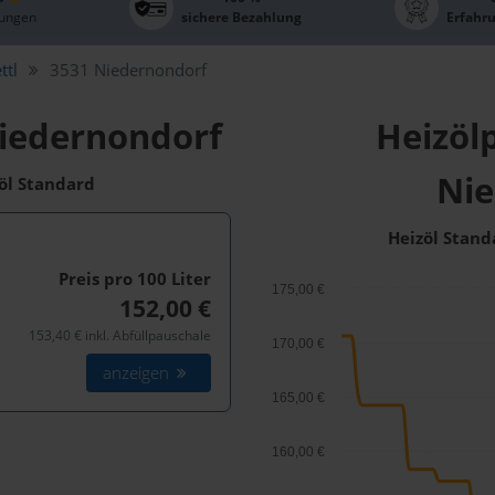
ungen
sichere Bezahlung
Erfahr
ttl
3531 Niedernondorf
Niedernondorf
Heizölp
Nie
zöl Standard
Heizöl Stand
Preis pro 100
Liter
175,00 €
152,00 €
153,40 € inkl. Abfüllpauschale
170,00 €
anzeigen
165,00 €
160,00 €