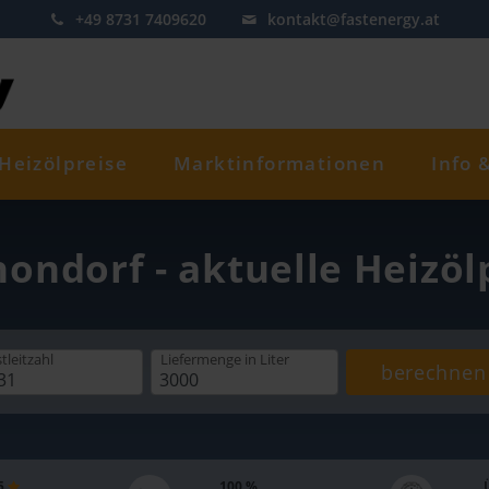
+49 8731 7409620
kontakt@fastenergy.at
Heizölpreise
Marktinformationen
Info 
nondorf - aktuelle Heizöl
tleitzahl
Liefermenge
in Liter
berechnen
 5
100 %