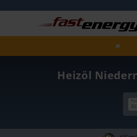
Heizöl Nieder
Pos
4,97 von