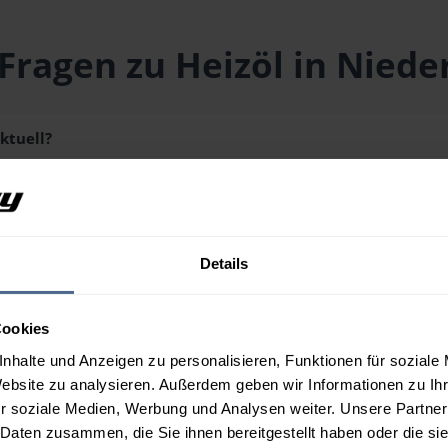
Fragen zu Heizöl in Nied
ktuell?
iegt aktuell bei
153,40 € / 100 Liter
inklusive Lieferung und Meh
schmenge erhalten Sie über unseren
Preisrechner
.
Details
aus?
Cookies
n Niedernondorf?
nhalte und Anzeigen zu personalisieren, Funktionen für soziale
Website zu analysieren. Außerdem geben wir Informationen zu I
r soziale Medien, Werbung und Analysen weiter. Unsere Partner
 Daten zusammen, die Sie ihnen bereitgestellt haben oder die s