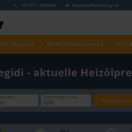
+49 8731 7409620
kontakt@fastenergy.at
Heizölpreise
Marktinformationen
Info 
Aegidi - aktuelle Heizölpr
tleitzahl
Liefermenge
in Liter
berechnen
 5
100 %