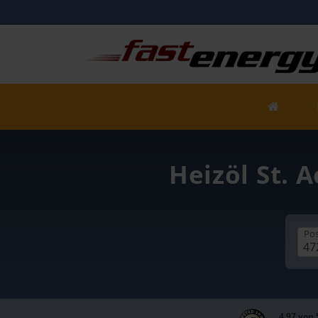
Heizöl St. 
Pos
4,97 von