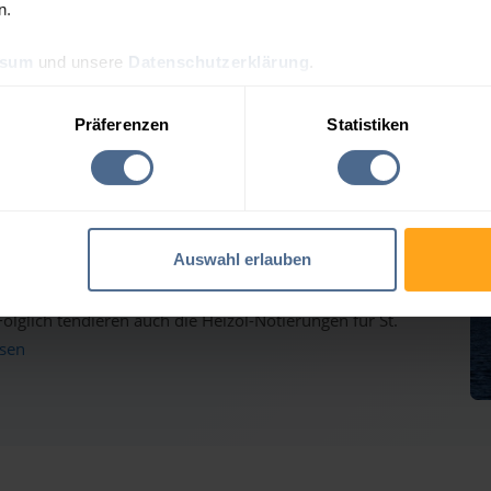
n.
ssum
und unsere
Datenschutzerklärung
.
reis-Tagesprognose für St
Präferenzen
Statistiken
auf dem Weg nach oben - Heizölpreise ziehen ebenfalls
Auswahl erlauben
inmärkten haben gestern weiter deutlich zugelegt und
lglich tendieren auch die Heizöl-Notierungen für St.
esen