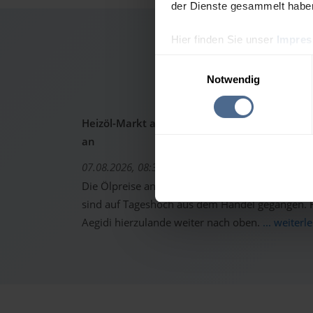
der Dienste gesammelt habe
Hier finden Sie unser
Impre
Heizölp
Einwilligungsauswahl
Notwendig
Heizöl-Markt aktuell: Ölpreise schon wieder 
an
07.08.2026, 08:37 Uhr
Die Ölpreise an den internationalen Warenterm
sind auf Tageshoch aus dem Handel gegangen. Fo
Aegidi hierzulande weiter nach oben.
... weiterl