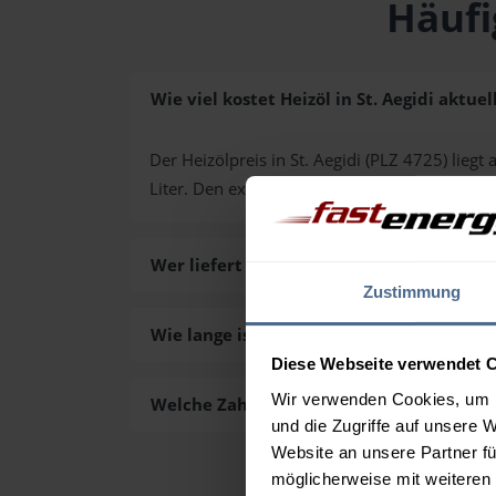
Häufi
Wie viel kostet Heizöl in St. Aegidi aktuel
Der Heizölpreis in St. Aegidi (PLZ 4725) liegt 
Liter. Den exakten Preis für Ihre Wunschmen
Wer liefert das Heizöl in St. Aegidi aus?
Zustimmung
Wie lange ist die Lieferzeit des Heizöls in 
Diese Webseite verwendet 
Wir verwenden Cookies, um I
Welche Zahlungsarten gibt es?
und die Zugriffe auf unsere 
Website an unsere Partner fü
möglicherweise mit weiteren