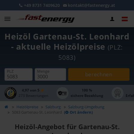
+49 8731 7409620
kontakt@fastenergy.at
Heizöl Gartenau-St. Leonhard
- aktuelle Heizölpreise
(PLZ:
5083)
PLZ
Menge
berechnen
4,97 von 5
100 %
273 Bewertungen
sichere Bezahlung
Erfa
Heizölpreise
Salzburg
Salzburg-Umgebung
5083 Gartenau-St. Leonhard
(
Ort ändern)
Heizöl-Angebot für Gartenau-St.