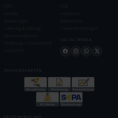
Hilfe
AGB
Kontakt
Impressum
Bewertungen
Datenschutz
Lieferung & Zahlung
Cookie-Einstellungen
Partnerprogramm
SOCIAL MEDIA
FastEnergy in Deutschland
Holzpellets
Facebook
Instagram
WhatsApp
X
ZAHLUNGSARTEN
FASTENERGY APP