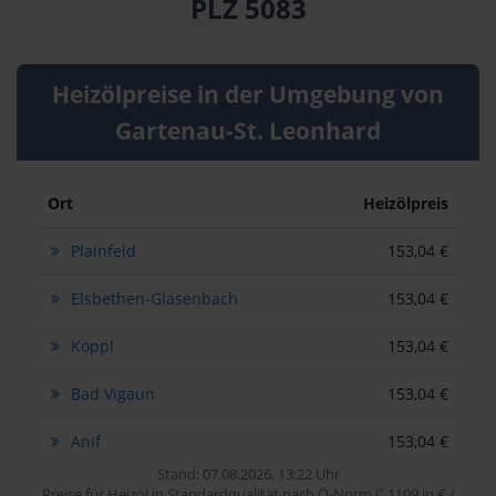
PLZ 5083
Heizölpreise in der Umgebung von
Gartenau-St. Leonhard
Ort
Heizölpreis
Plainfeld
153,04 €
Elsbethen-Glasenbach
153,04 €
Koppl
153,04 €
Bad Vigaun
153,04 €
Anif
153,04 €
Stand: 07.08.2026, 13:22 Uhr
Preise für Heizöl in Standardqualität nach Ö-Norm C 1109 in € /