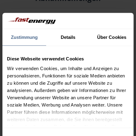
Menge
08.08.
Differenz
07.08.
Trend
1.000 Liter
160,92 €
0,00 €
Zustimmung
Details
Über Cookies
160,92 €
2.000 Liter
154,92 €
0,00 €
Diese Webseite verwendet Cookies
154,92 €
Wir verwenden Cookies, um Inhalte und Anzeigen zu
3.000 Liter
153,04 €
0,00 €
personalisieren, Funktionen für soziale Medien anbieten
153,04 €
zu können und die Zugriffe auf unsere Website zu
analysieren. Außerdem geben wir Informationen zu Ihrer
5.000 Liter
150,96 €
0,00 €
Verwendung unserer Website an unsere Partner für
150,96 €
soziale Medien, Werbung und Analysen weiter. Unsere
Preise für Heizöl in Standardqualität nach Ö-Norm C 1109 in € / 100
Partner führen diese Informationen möglicherweise mit
Liter inkl. MwSt. und Lieferung bei einer Lieferstelle.
weiteren Daten zusammen, die Sie ihnen bereitgestellt
haben oder die sie im Rahmen Ihrer Nutzung der Dienste
gesammelt haben.
Einwilligungsauswahl