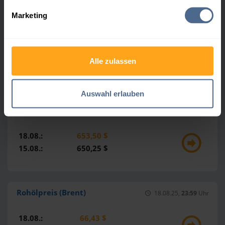
Heizöl-Marktdaten
Marketing
Heizöl
18.08.25,
23:59
Uhr
18.08.:
107,23 €
Alle zulassen
17.08.:
107,75 €
Auswahl erlauben
Gasölpreis
18.08.25,
23:59
Uhr
18.08.:
653,50 $
15.08.:
650,25 $
Rohölpreis (Brent)
18.08.25,
23:59
Uhr
18.08.:
66,43 $