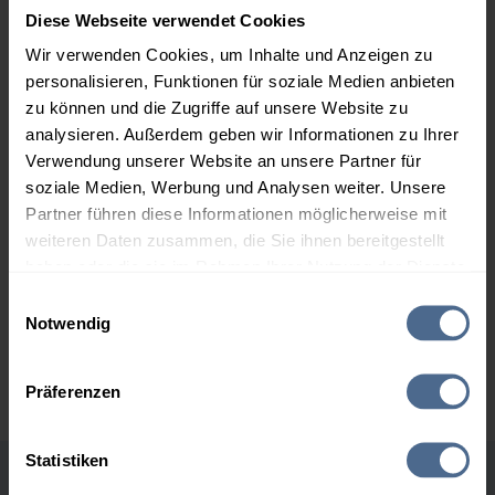
Senkung der US-Zinsen bekräftigt hat. Die nächste Sitzung
Diese Webseite verwendet Cookies
der Fed ist für den 17. September anberaumt.
Wir verwenden Cookies, um Inhalte und Anzeigen zu
Insgesamt bleiben die Vorgaben für den österreichischen
personalisieren, Funktionen für soziale Medien anbieten
Inlandsmarkt zum Wochenstart stabil, sodass die
zu können und die Zugriffe auf unsere Website zu
Heizölpreise
ebenfalls nur wenig verändert in den Montag
analysieren. Außerdem geben wir Informationen zu Ihrer
Verwendung unserer Website an unsere Partner für
starten. Aktuelle Berechnungen und erste Preistendenzen
soziale Medien, Werbung und Analysen weiter. Unsere
lassen aus morgendlicher Sicht nur ein leichtes Plus in einer
Partner führen diese Informationen möglicherweise mit
Größenordnung von 0,2 bis 0,3 Cent pro Liter erwarten. Die
weiteren Daten zusammen, die Sie ihnen bereitgestellt
Notierungen bewegen sich damit weiterhin auf dem
haben oder die sie im Rahmen Ihrer Nutzung der Dienste
niedrigsten Stand seit Mitte Juni und somit auch nur knapp
gesammelt haben.
Einwilligungsauswahl
oberhalb der Tiefstände der letzten Jahre. Die Konditionen
Notwendig
für die Einlagerung zur nächsten Heizperiode könnten also
Hier finden Sie unser
Impressum
und unsere
kaum günstiger sein.
Datenschutzerklärung
.
Präferenzen
Statistiken