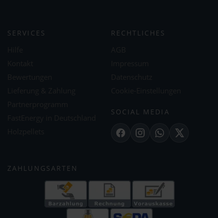
SERVICES
RECHTLICHES
Hilfe
AGB
Kontakt
Impressum
Bewertungen
Datenschutz
Lieferung & Zahlung
Cookie-Einstellungen
Partnerprogramm
SOCIAL MEDIA
FastEnergy in Deutschland
Holzpellets
Facebook
Instagram
WhatsApp
X
ZAHLUNGSARTEN