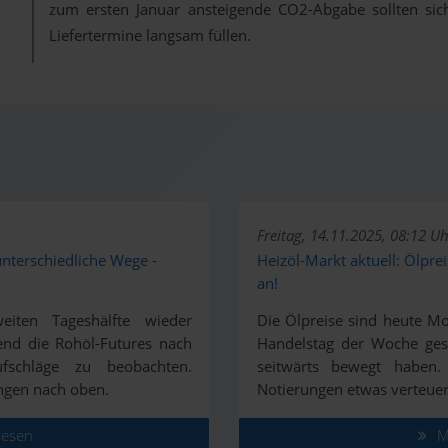
zum ersten Januar ansteigende CO2-Abgabe sollten si
Liefertermine langsam füllen.
Freitag, 14.11.2025, 08:12 Uh
unterschiedliche Wege -
Heizöl-Markt aktuell: Ölpre
an!
iten Tageshälfte wieder
Die Ölpreise sind heute Mo
end die Rohöl-Futures nach
Handelstag der Woche gest
fschläge zu beobachten.
seitwärts bewegt haben.
ngen nach oben.
Notierungen etwas verteuer
lesen
Ma