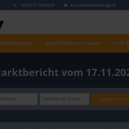
+49 8731 7409620
kontakt@fastenergy.at
Heizölpreise
Marktinformationen
Info 
arktbericht vom 17.11.20
berechnen
tleitzahl
Liefermenge
in Liter