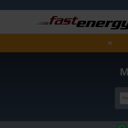
M
Pos