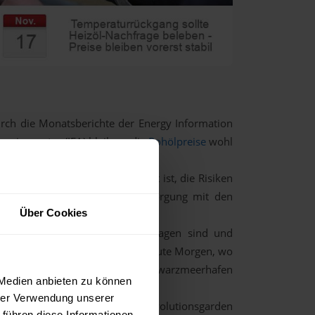
urch die Monatsberichte der Energy Information
ergieagentur (IEA) bleiben, die
Rohölpreise
wohl
en derzeit mehr als gut versorgt ist, die Risiken
ngsseite und damit bei der Versorgung mit den
Über Cookies
enwärtig sind.
en Angriffe auf russische Ölanlagen sind und
isikoprämie ein. So wie auch heute Morgen, wo
ngen über den russischen Schwarzmeerhafen
 Medien anbieten zu können
drückt hat.
hrer Verwendung unserer
s Öltankers durch iranische Revolutionsgarden
 führen diese Informationen