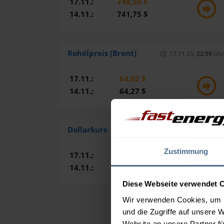
17.11.:
748,50 $
14.11.:
741,75 $
Rohölpreis (Brent)
17.11.25,
22:59
Uhr
17.11.:
64,02 $
14.11.:
64,27 $
Dollarkurs
17.11.25,
22:59
Uhr
Zustimmung
17.11.:
0,8627 €
14.11.:
0,8607 €
Diese Webseite verwendet 
Wir verwenden Cookies, um I
und die Zugriffe auf unsere 
Website an unsere Partner fü