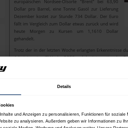
europäischen Nordsee-Ölsorte "Brent" bei 63,90
Dollar pro Barrel, eine Tonne Gasöl zur Lieferung
Dezember kostet zur Stunde 734 Dollar. Der Euro
fällt im Vergleich zum Dollar etwas zurück und wird
heute Morgen zu Kursen um 1,1610 Dollar
gehandelt.
Trotz der in der letzten Woche erlangten Erkenntnisse d
Administration (EIA), der OPEC und der Internationalen En
vorerst weiter auf Richtungssuche.
Denn nach wie vor ist klar, dass der Ölmarkt global geseh
kurzfristiger Störungen, vor allem auf der Verarbeitu
Details
Endprodukten Heizöl bzw. Diesel und Benzin, aber allgeg
Vor allem die Russland-Sanktionen und die ukrainisch
bleiben hier das bestimmende Themen und fordern eine R
Cookies
die Meldung über die Wiederaufnahme der Ölverladu
nhalte und Anzeigen zu personalisieren, Funktionen für soziale
Noworossijsk die
Ölpreise
kurzzeitig etwas nach unten ge
Website zu analysieren. Außerdem geben wir Informationen zu I
Dem wirkt die Nachricht über die Beschlagnahmung eine
r soziale Medien, Werbung und Analysen weiter. Unsere Partner