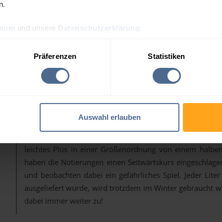
n.
nach oben getrieben.
Bei der Entwicklung der US-Ölbestände scheint sich 
ssum
und unsere
Datenschutzerklärung
.
Petroleum Institute (API) vermeldete gestern nur einen 
bei den Produkten. Heute am Nachmittag werden die Ver
Präferenzen
Statistiken
erwartet.
Am Devisenmarkt fällt der Euro im Vergleich zur Ölwähru
dass es in den USA bald zu einer Zinsanhebung kommen k
Zeit aber eher einen stabilen Kurs fahren will, lässt die 
Auswahl erlauben
Die
Heizölpreise
hierzulande starten mit diesen Vorgaben 
Handel. Aktuelle Berechnungen und erste Preistendenzen
leichtes Plus in einer Größenordnung von einem halben
haben die Notierungen einen Seitwärtskurs eingeschlagen.
und beobachten dabei ein gefährliches Spiel. Jeder Lit
ausgeliefert wurde, wird trotzdem im Winter gebraucht we
dabei immer weiter zu!