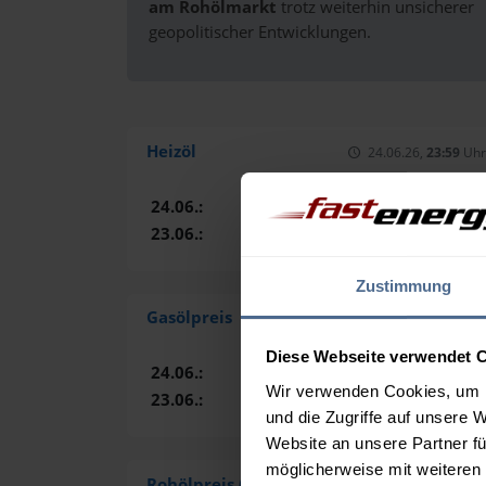
am Rohölmarkt
trotz weiterhin unsicherer
geopolitischer Entwicklungen.
Heizöl
24.06.26,
23:59
Uhr
24.06.:
130,82 €
23.06.:
133,27 €
Zustimmung
Gasölpreis
24.06.26,
23:59
Uhr
Diese Webseite verwendet 
24.06.:
884,50 $
Wir verwenden Cookies, um I
23.06.:
891,00 $
und die Zugriffe auf unsere 
Website an unsere Partner fü
möglicherweise mit weiteren
Rohölpreis (Brent)
24.06.26,
23:59
Uhr