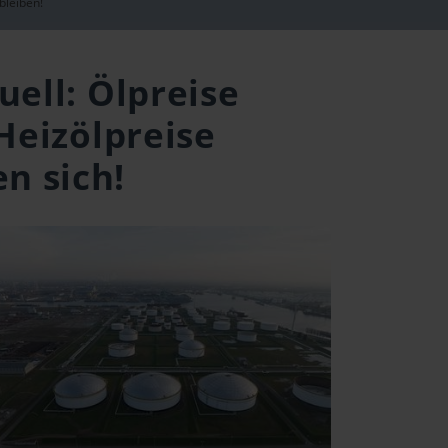
bleiben!
uell: Ölpreise
 Heizölpreise
en sich!