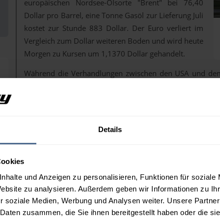
europäischen Nordsee-Ölsorte "Brent" bei 76,40
Dollar pro Barrel, eine Tonne Gasöl zur Lieferung Juli
kostet zur Stunde 883 Dollar. Der Euro verliert im
Vergleich zum Dollar weiteren Boden und wird heute
Morgen zu Kursen um 1,1370 Dollar gehandelt.
Während die Verhandlungen zwischen den USA und dem 
Seite bislang eher positive Signale gegeben hat, beruhi
die Volatilität der
Rohölpreise
nimmt zusehends ab.
Allerdings gibt es weiterhin sehr widersprüchliche Au
Straße von Hormus anbetrifft. Während der Iran
Details
Transitgebühren hier wohl gemeinsame Sache machen mö
dies gegen internationales Recht verstoße. Außerdem d
Cookies
Atomstreit, weiterhin eine große Herausforderungen in de
Die Lockerung der US-Sanktionen gegen den Iran un
nhalte und Anzeigen zu personalisieren, Funktionen für soziale
Ölexporte sowie der wohl wieder zunehmende Verke
Website zu analysieren. Außerdem geben wir Informationen zu I
Ölhändler bezüglich der globalen Versorgungslage zuve
r soziale Medien, Werbung und Analysen weiter. Unsere Partner
 Daten zusammen, die Sie ihnen bereitgestellt haben oder die s
Meldung über ein vollständiges russisches Exportverbot