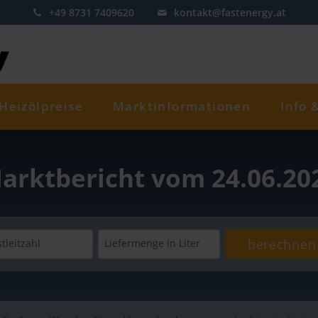
+49 8731 7409620
kontakt@fastenergy.at
Heizölpreise
Marktinformationen
Info 
arktbericht vom 24.06.20
berechnen
tleitzahl
Liefermenge
in Liter