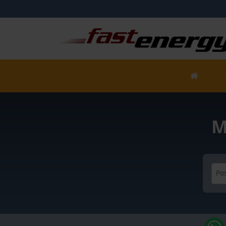
M
Pos