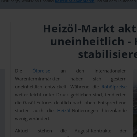
FastEnergy-WhatsApp-Channel
kostenlos abonnieren
und auf dem Laufenden 
Heizöl-Markt akt
uneinheitlich -
stabilisier
Die
Ölpreise
an den internationalen
Warenterminmärkten haben sich gestern
uneinheitlich entwickelt. Während die
Rohölpreise
weiter leicht unter Druck geblieben sind, tendierten
die Gasöl-Futures deutlich nach oben. Entsprechend
starten auch die
Heizöl
-Notierungen hierzulande
wenig verändert.
Aktuell stehen die August-Kontrakte der