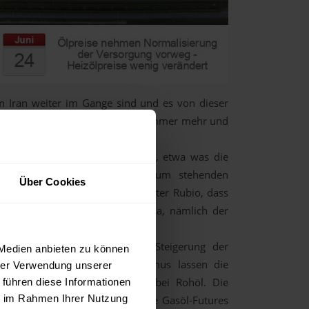
Iran weiter im Gange sind und es von dieser
gt sich auch die Lage am Ölmarkt immer mehr und
ssagen zu sehr wichtigen Themen, etwa was die
 und der Oman bei den im Raum stehenden
Über Cookies
chten, erklärte US-Außenminister Rubio, dass
ürfte das wohl wichtigste Thema, nämlich der
n Konsultationen bleiben.
d der damit einhergehenden Steigerung der
 Medien anbieten zu können
hr durch die Straße von Hormus lassen die
hrer Verwendung unserer
rsichtlich bleiben, zumindest bei Rohöl. Die
 führen diese Informationen
ie im Rahmen Ihrer Nutzung
 von Diesel hat gestern aber die Gasöl-Futures