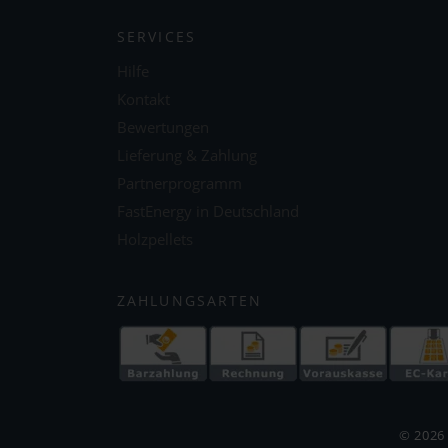
SERVICES
Hilfe
Kontakt
Bewertungen
Lieferung & Zahlung
Partnerprogramm
FastEnergy in Deutschland
Holzpellets
ZAHLUNGSARTEN
© 2026 