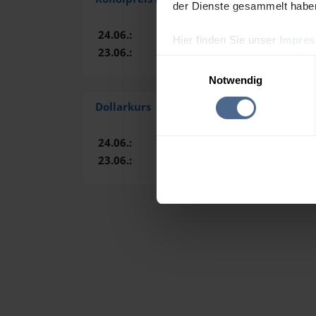
der Dienste gesammelt habe
24.06.:
73,15 $
Hier finden Sie unser
Impre
23.06.:
77,16 $
Einwilligungsauswahl
Notwendig
Dollarkurs
24.06.26,
23:59
Uhr
24.06.:
0,8805 €
23.06.:
0,8785 €