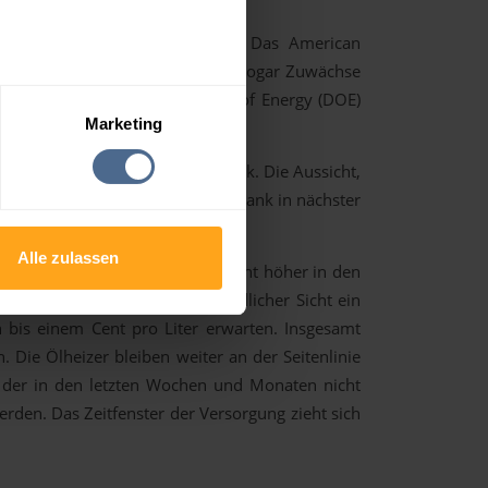
eine Stabilisierung anzubahnen. Das American
leichten Rückgang bei Rohöl und sogar Zuwächse
gleichszahlen des Department of Energy (DOE)
Marketing
ng US-Dollar immer weiter zurück. Die Aussicht,
önnte, die Europäische Zentralbank in nächster
Anleger entsprechend umschichten.
Alle zulassen
heute weitgehend stabil bis leicht höher in den
 lassen zumindest aus morgendlicher Sicht ein
 bis einem Cent pro Liter erwarten. Insgesamt
 Die Ölheizer bleiben weiter an der Seitenlinie
er der in den letzten Wochen und Monaten nicht
rden. Das Zeitfenster der Versorgung zieht sich