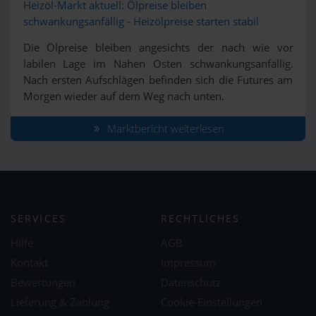
Heizöl-Markt aktuell: Ölpreise bleiben
schwankungsanfällig - Heizölpreise starten stabil
Die Ölpreise bleiben angesichts der nach wie vor
labilen Lage im Nahen Osten schwankungsanfällig.
Nach ersten Aufschlägen befinden sich die Futures am
Morgen wieder auf dem Weg nach unten.
Marktbericht weiterlesen
SERVICES
RECHTLICHES
Hilfe
AGB
Kontakt
Impressum
Bewertungen
Datenschutz
Lieferung & Zahlung
Cookie-Einstellungen