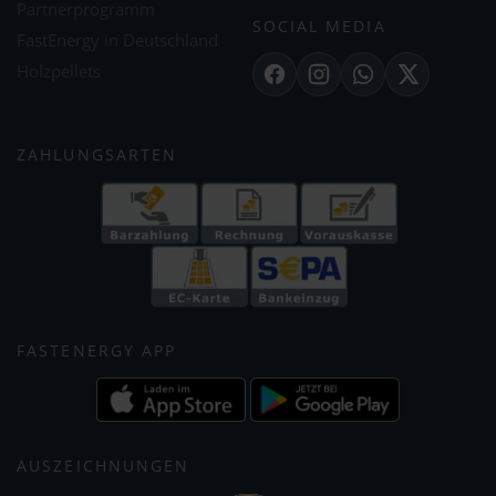
Partnerprogramm
SOCIAL MEDIA
FastEnergy in Deutschland
Holzpellets
Facebook
Instagram
WhatsApp
X
ZAHLUNGSARTEN
FASTENERGY APP
AUSZEICHNUNGEN