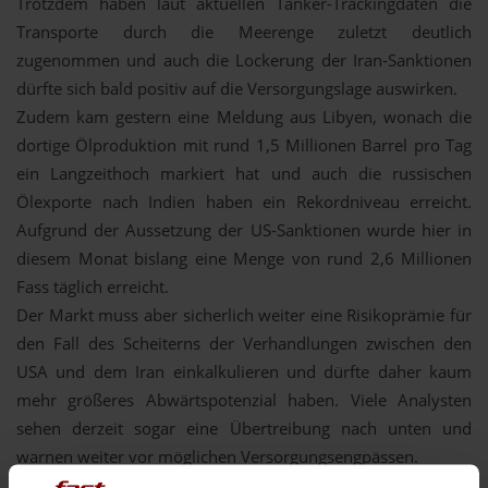
Trotzdem haben laut aktuellen Tanker-Trackingdaten die
Transporte durch die Meerenge zuletzt deutlich
zugenommen und auch die Lockerung der Iran-Sanktionen
dürfte sich bald positiv auf die Versorgungslage auswirken.
Zudem kam gestern eine Meldung aus Libyen, wonach die
dortige Ölproduktion mit rund 1,5 Millionen Barrel pro Tag
ein Langzeithoch markiert hat und auch die russischen
Ölexporte nach Indien haben ein Rekordniveau erreicht.
Aufgrund der Aussetzung der US-Sanktionen wurde hier in
diesem Monat bislang eine Menge von rund 2,6 Millionen
Fass täglich erreicht.
Der Markt muss aber sicherlich weiter eine Risikoprämie für
den Fall des Scheiterns der Verhandlungen zwischen den
USA und dem Iran einkalkulieren und dürfte daher kaum
mehr größeres Abwärtspotenzial haben. Viele Analysten
sehen derzeit sogar eine Übertreibung nach unten und
warnen weiter vor möglichen Versorgungsengpässen.
In diesem Kontext dürften in nächster Zeit sicherlich die US-