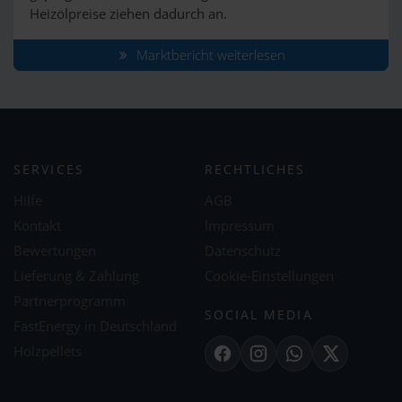
Heizölpreise ziehen dadurch an.
Marktbericht weiterlesen
SERVICES
RECHTLICHES
Hilfe
AGB
Kontakt
Impressum
Bewertungen
Datenschutz
Lieferung & Zahlung
Cookie-Einstellungen
Partnerprogramm
SOCIAL MEDIA
FastEnergy in Deutschland
Holzpellets
Facebook
Instagram
WhatsApp
X