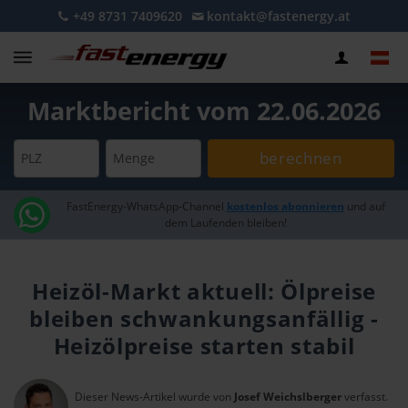
+49 8731 7409620
kontakt@fastenergy.at
Marktbericht vom 22.06.2026
berechnen
PLZ
Menge
FastEnergy-WhatsApp-Channel
kostenlos abonnieren
und auf
dem Laufenden bleiben!
Heizöl-Markt aktuell: Ölpreise
bleiben schwankungsanfällig -
Heizölpreise starten stabil
Dieser News-Artikel wurde von
Josef Weichslberger
verfasst.