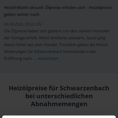
Heizöl-Markt aktuell: Ölpreise erholen sich - Heizölpreise
geben weiter nach
06.08.2026, 09:22 Uhr
Die Ölpreise haben sich gestern von den starken Verlusten
der Vortage erholt. Rohöl tendierte seitwärts, Gasöl ging
etwas höher aus dem Handel. Trotzdem geben die Heizöl-
Notierungen für Schwarzenbach hierzulande in der
Eröffnung nach.
... weiterlesen
Heizölpreise für Schwarzenbach
bei unterschiedlichen
Abnahmemengen