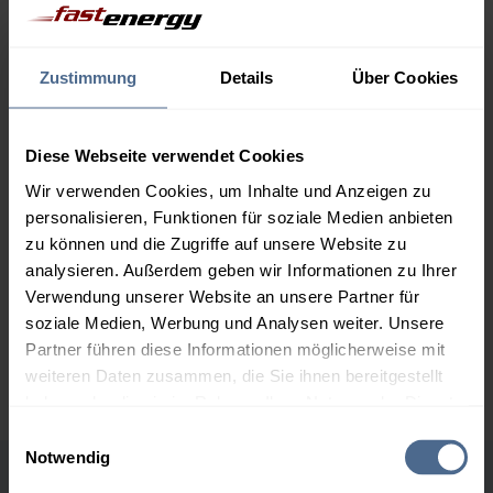
Menge
06.08.
Differenz
05.08.
Trend
1.000 Liter
169,84 €
– 1,20 €
Zustimmung
Details
Über Cookies
171,04 €
2.000 Liter
165,48 €
– 1,20 €
Diese Webseite verwendet Cookies
166,68 €
Wir verwenden Cookies, um Inhalte und Anzeigen zu
3.000 Liter
163,41 €
– 1,20 €
personalisieren, Funktionen für soziale Medien anbieten
164,61 €
zu können und die Zugriffe auf unsere Website zu
analysieren. Außerdem geben wir Informationen zu Ihrer
5.000 Liter
161,89 €
– 1,20 €
Verwendung unserer Website an unsere Partner für
163,09 €
soziale Medien, Werbung und Analysen weiter. Unsere
Partner führen diese Informationen möglicherweise mit
Preise für Heizöl in Standardqualität nach Ö-Norm C 1109 in € / 100
Liter inkl. MwSt. und Lieferung bei einer Lieferstelle.
weiteren Daten zusammen, die Sie ihnen bereitgestellt
haben oder die sie im Rahmen Ihrer Nutzung der Dienste
gesammelt haben.
Einwilligungsauswahl
Notwendig
Hier finden Sie unser
Impressum
und unsere