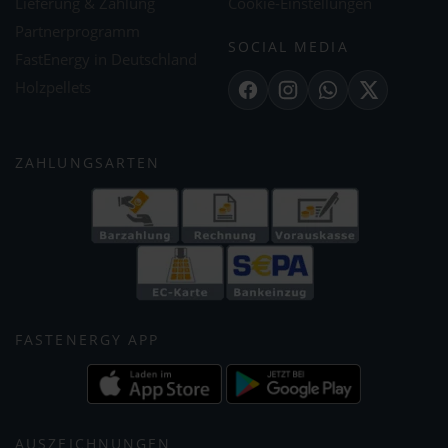
Lieferung & Zahlung
Cookie-Einstellungen
Partnerprogramm
SOCIAL MEDIA
FastEnergy in Deutschland
Holzpellets
Facebook
Instagram
WhatsApp
X
ZAHLUNGSARTEN
FASTENERGY APP
AUSZEICHNUNGEN