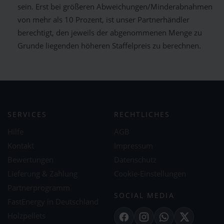
sein. Erst bei größeren Abweichungen/Minderabnahmen
von mehr als 10 Prozent, ist unser Partnerhändler
berechtigt, den jeweils der abgenommenen Menge zu
Grunde liegenden höheren Staffelpreis zu berechnen.
SERVICES
RECHTLICHES
Hilfe
AGB
Kontakt
Impressum
Bewertungen
Datenschutz
Lieferung & Zahlung
Cookie-Einstellungen
Partnerprogramm
SOCIAL MEDIA
FastEnergy in Deutschland
Holzpellets
Facebook
Instagram
WhatsApp
X