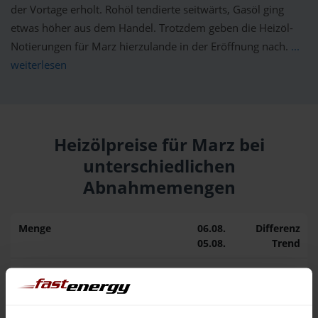
der Vortage erholt. Rohöl tendierte seitwärts, Gasöl ging
etwas höher aus dem Handel. Trotzdem geben die Heizöl-
Notierungen für Marz hierzulande in der Eröffnung nach.
...
weiterlesen
Heizölpreise für Marz bei
unterschiedlichen
Abnahmemengen
Menge
06.08.
Differenz
05.08.
Trend
1.000 Liter
170,44 €
– 0,60 €
171,04 €