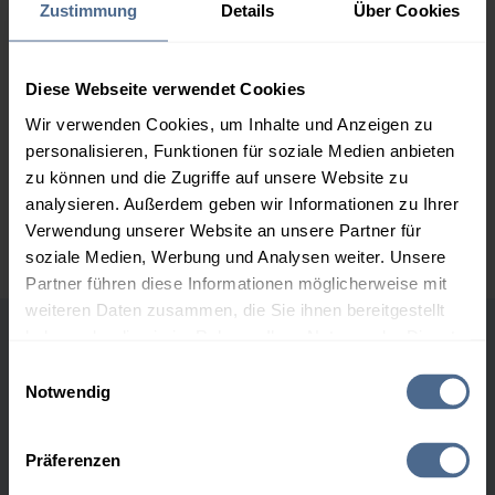
2.000 Liter
166,08 €
– 0,60 €
Zustimmung
Details
Über Cookies
166,68 €
3.000 Liter
164,01 €
– 0,60 €
Diese Webseite verwendet Cookies
164,61 €
Wir verwenden Cookies, um Inhalte und Anzeigen zu
5.000 Liter
162,49 €
– 0,60 €
personalisieren, Funktionen für soziale Medien anbieten
163,09 €
zu können und die Zugriffe auf unsere Website zu
analysieren. Außerdem geben wir Informationen zu Ihrer
Preise für Heizöl in Standardqualität nach Ö-Norm C 1109 in € / 100
Liter inkl. MwSt. und Lieferung bei einer Lieferstelle.
Verwendung unserer Website an unsere Partner für
soziale Medien, Werbung und Analysen weiter. Unsere
Partner führen diese Informationen möglicherweise mit
weiteren Daten zusammen, die Sie ihnen bereitgestellt
haben oder die sie im Rahmen Ihrer Nutzung der Dienste
Höchst- und Tiefststände der
gesammelt haben.
Einwilligungsauswahl
Heizölpreise in Marz
Notwendig
Hier finden Sie unser
Impressum
und unsere
Datenschutzerklärung
.
Präferenzen
Heizölpreis-Höchstwerte