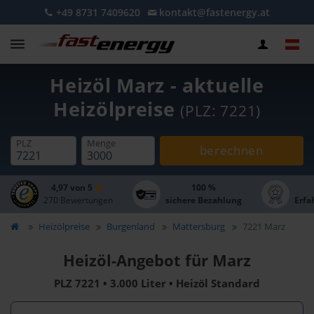
+49 8731 7409620
kontakt@fastenergy.at
Heizöl Marz - aktuelle
Heizölpreise
(PLZ: 7221)
PLZ
Menge
berechnen
4,97 von 5
100 %
270 Bewertungen
sichere Bezahlung
Erfa
Heizölpreise
Burgenland
Mattersburg
7221 Marz
Heizöl-Angebot für Marz
PLZ 7221 • 3.000 Liter • Heizöl Standard