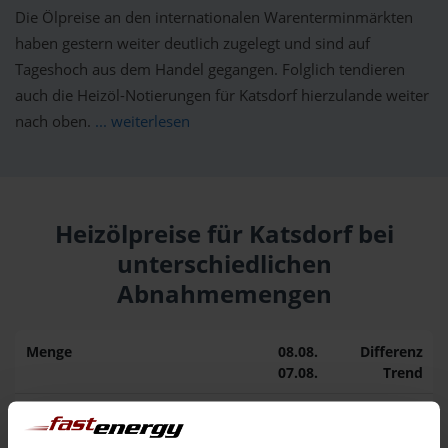
Die Ölpreise an den internationalen Warenterminmärkten
haben gestern weiter deutlich zugelegt und sind auf
Tageshoch aus dem Handel gegangen. Folglich tendieren
auch die Heizöl-Notierungen für Katsdorf hierzulande weiter
nach oben.
... weiterlesen
Heizölpreise für Katsdorf bei
unterschiedlichen
Abnahmemengen
Menge
08.08.
Differenz
07.08.
Trend
1.000 Liter
160,24 €
0,00 €
160,24 €