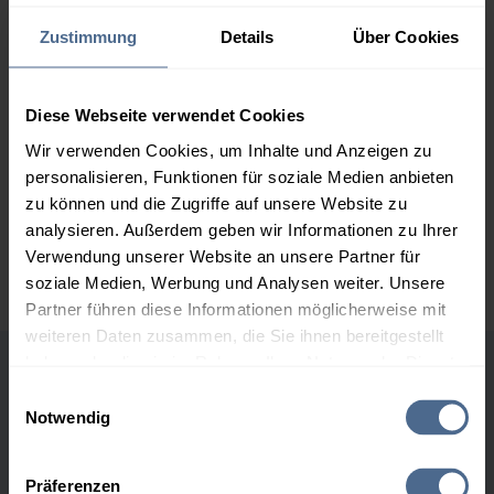
2.000 Liter
154,91 €
0,00 €
Zustimmung
Details
Über Cookies
154,91 €
3.000 Liter
153,13 €
0,00 €
Diese Webseite verwendet Cookies
153,13 €
Wir verwenden Cookies, um Inhalte und Anzeigen zu
5.000 Liter
151,71 €
0,00 €
personalisieren, Funktionen für soziale Medien anbieten
151,71 €
zu können und die Zugriffe auf unsere Website zu
analysieren. Außerdem geben wir Informationen zu Ihrer
Preise für Heizöl in Standardqualität nach Ö-Norm C 1109 in € / 100
Verwendung unserer Website an unsere Partner für
Liter inkl. MwSt. und Lieferung bei einer Lieferstelle.
soziale Medien, Werbung und Analysen weiter. Unsere
Partner führen diese Informationen möglicherweise mit
weiteren Daten zusammen, die Sie ihnen bereitgestellt
haben oder die sie im Rahmen Ihrer Nutzung der Dienste
Höchst- und Tiefststände der
gesammelt haben.
Einwilligungsauswahl
Notwendig
Heizölpreise in Katsdorf
Hier finden Sie unser
Impressum
und unsere
Datenschutzerklärung
.
Präferenzen