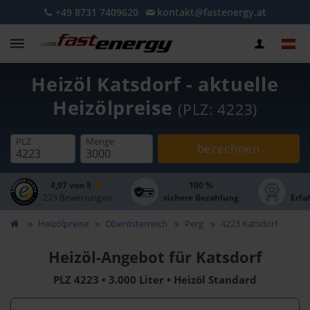
+49 8731 7409620
kontakt@fastenergy.at
Heizöl Katsdorf - aktuelle
Heizölpreise
(PLZ: 4223)
PLZ
Menge
berechnen
4,97 von 5
100 %
273 Bewertungen
sichere Bezahlung
Erfa
Heizölpreise
Oberösterreich
Perg
4223 Katsdorf
Heizöl-Angebot für Katsdorf
PLZ 4223 • 3.000 Liter • Heizöl Standard