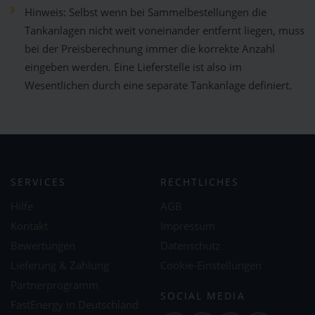
Hinweis: Selbst wenn bei Sammelbestellungen die
Tankanlagen nicht weit voneinander entfernt liegen, muss
bei der Preisberechnung immer die korrekte Anzahl
eingeben werden. Eine Lieferstelle ist also im
Wesentlichen durch eine separate Tankanlage definiert.
SERVICES
RECHTLICHES
Hilfe
AGB
Kontakt
Impressum
Bewertungen
Datenschutz
Lieferung & Zahlung
Cookie-Einstellungen
Partnerprogramm
SOCIAL MEDIA
FastEnergy in Deutschland