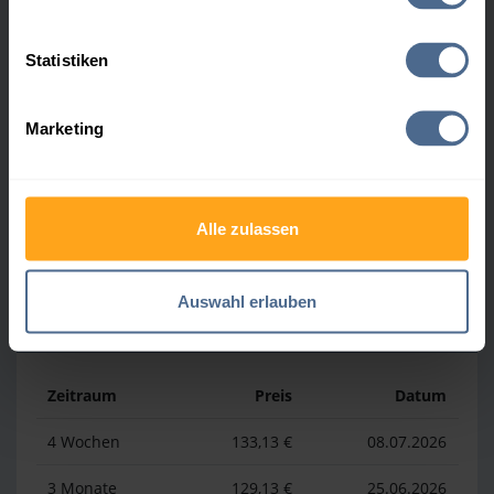
Heizölpreis-Höchstwerte
Statistiken
Zeitraum
Preis
Datum
Marketing
4 Wochen
161,13 €
30.07.2026
3 Monate
161,13 €
09.05.2026
1 Jahr
196,12 €
03.04.2026
Alle zulassen
Auswahl erlauben
Heizölpreis-Tiefstwerte
Zeitraum
Preis
Datum
4 Wochen
133,13 €
08.07.2026
3 Monate
129,13 €
25.06.2026