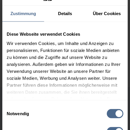
2.000 Liter
154,96 €
0,00 €
Zustimmung
Details
Über Cookies
154,96 €
3.000 Liter
153,14 €
0,00 €
153,14 €
Diese Webseite verwendet Cookies
Wir verwenden Cookies, um Inhalte und Anzeigen zu
5.000 Liter
151,69 €
0,00 €
personalisieren, Funktionen für soziale Medien anbieten
151,69 €
zu können und die Zugriffe auf unsere Website zu
Preise für Heizöl in Standardqualität nach Ö-Norm C 1109 in € / 100
analysieren. Außerdem geben wir Informationen zu Ihrer
Liter inkl. MwSt. und Lieferung bei einer Lieferstelle.
Verwendung unserer Website an unsere Partner für
soziale Medien, Werbung und Analysen weiter. Unsere
Partner führen diese Informationen möglicherweise mit
weiteren Daten zusammen, die Sie ihnen bereitgestellt
haben oder die sie im Rahmen Ihrer Nutzung der Dienste
Höchst- und Tiefststände der
gesammelt haben.
Einwilligungsauswahl
Heizölpreise in Münzbach
Notwendig
Hier finden Sie unser
Impressum
und unsere
Datenschutzerklärung
.