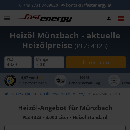
+49 8731 7409620
kontakt@fastenergy.at
Heizöl Münzbach - aktuelle
Heizölpreise
(PLZ: 4323)
PLZ
Menge
berechnen
4,97 von 5
100 %
273 Bewertungen
sichere Bezahlung
Erfa
Heizölpreise
Oberösterreich
Perg
4323 Münzbach
Heizöl-Angebot für Münzbach
PLZ 4323 • 3.000 Liter • Heizöl Standard