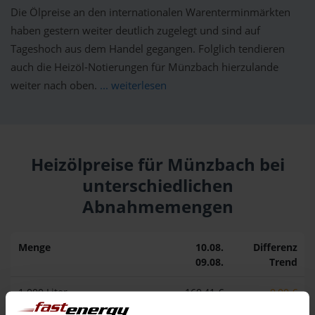
Die Ölpreise an den internationalen Warenterminmärkten
haben gestern weiter deutlich zugelegt und sind auf
Tageshoch aus dem Handel gegangen. Folglich tendieren
auch die Heizöl-Notierungen für Münzbach hierzulande
weiter nach oben.
... weiterlesen
Heizölpreise für Münzbach bei
unterschiedlichen
Abnahmemengen
Menge
10.08.
Differenz
09.08.
Trend
1.000 Liter
160,41 €
0,00 €
160,41 €