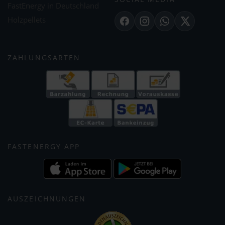
FastEnergy in Deutschland
Holzpellets
Facebook
Instagram
WhatsApp
X
ZAHLUNGSARTEN
FASTENERGY APP
AUSZEICHNUNGEN