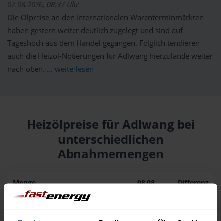
07.08.2026, 08:37 Uhr
Die Ölpreise an den internationalen Warenterminmärkten
haben gestern weiter deutlich zugelegt und sind auf
Tageshoch aus dem Handel gegangen. Folglich tendieren
auch die Heizöl-Notierungen für Adlwang hierzulande weiter
nach oben.
... weiterlesen
Heizölpreise für Adlwang bei
unterschiedlichen
Abnahmemengen
Menge
08.08.
Differenz
07.08.
Trend
1.000 Liter
160,50 €
0,00 €