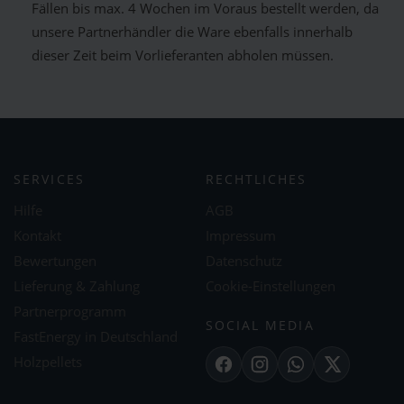
Fällen bis max. 4 Wochen im Voraus bestellt werden, da
unsere Partnerhändler die Ware ebenfalls innerhalb
dieser Zeit beim Vorlieferanten abholen müssen.
SERVICES
RECHTLICHES
Hilfe
AGB
Kontakt
Impressum
Bewertungen
Datenschutz
Lieferung & Zahlung
Cookie-Einstellungen
Partnerprogramm
SOCIAL MEDIA
FastEnergy in Deutschland
Holzpellets
Facebook
Instagram
WhatsApp
X