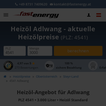
+49 8731 7409620
kontakt@fastenergy.at
Heizöl Adlwang - aktuelle
Heizölpreise
(PLZ: 4541)
PLZ
Menge
berechnen
4,97 von 5
100 %
273 Bewertungen
sichere Bezahlung
Erfa
Heizölpreise
Oberösterreich
Steyr-Land
4541 Adlwang
Heizöl-Angebot für Adlwang
PLZ 4541 • 3.000 Liter • Heizöl Standard