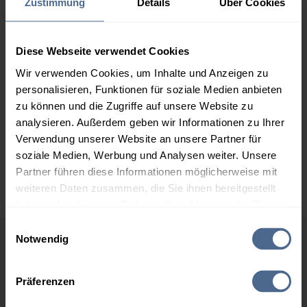
Zustimmung
Details
Über Cookies
160,50 €
2.000 Liter
155,05 €
0,00 €
155,05 €
Diese Webseite verwendet Cookies
Wir verwenden Cookies, um Inhalte und Anzeigen zu
3.000 Liter
153,24 €
0,00 €
personalisieren, Funktionen für soziale Medien anbieten
153,24 €
zu können und die Zugriffe auf unsere Website zu
5.000 Liter
151,78 €
0,00 €
analysieren. Außerdem geben wir Informationen zu Ihrer
151,78 €
Verwendung unserer Website an unsere Partner für
soziale Medien, Werbung und Analysen weiter. Unsere
Preise für Heizöl in Standardqualität nach Ö-Norm C 1109 in € / 100
Partner führen diese Informationen möglicherweise mit
Liter inkl. MwSt. und Lieferung bei einer Lieferstelle.
weiteren Daten zusammen, die Sie ihnen bereitgestellt
haben oder die sie im Rahmen Ihrer Nutzung der Dienste
gesammelt haben.
Einwilligungsauswahl
Notwendig
Höchst- und Tiefststände der
Hier finden Sie unser
Impressum
und unsere
Datenschutzerklärung
.
Heizölpreise in Adlwang
Präferenzen