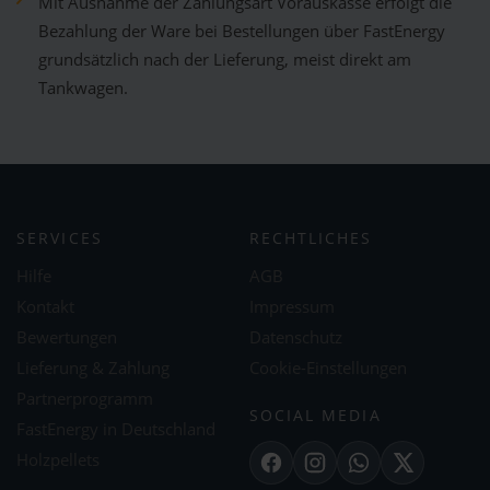
Mit Ausnahme der Zahlungsart Vorauskasse erfolgt die
Bezahlung der Ware bei Bestellungen über FastEnergy
grundsätzlich nach der Lieferung, meist direkt am
Tankwagen.
SERVICES
RECHTLICHES
Hilfe
AGB
Kontakt
Impressum
Bewertungen
Datenschutz
Lieferung & Zahlung
Cookie-Einstellungen
Partnerprogramm
SOCIAL MEDIA
FastEnergy in Deutschland
Holzpellets
Facebook
Instagram
WhatsApp
X