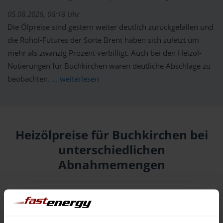
05.08.2026, 08:18 Uhr
Die Ölpreise sind gestern weiter deutlich zurückgefallen und
die Rohöl-Futures der Sorte Brent haben sich zuletzt um
mehr als zwanzig Prozent verbilligt. Auch bei den Heizöl-
Notierungen für Buchkirchen waren deutliche Abschläge zu
beobachten.
... weiterlesen
Heizölpreise für Buchkirchen bei
unterschiedlichen
Abnahmemengen
Menge
06.08.
Differenz
05.08.
Trend