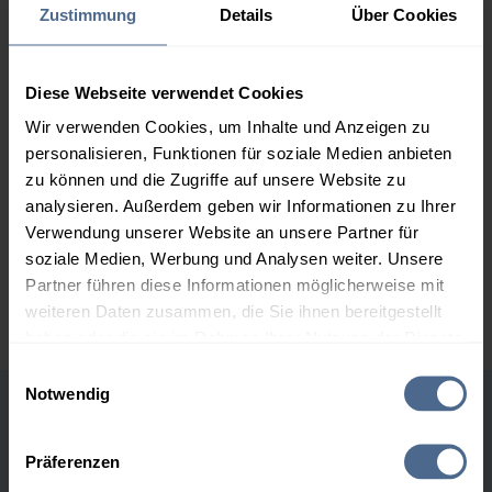
1.000 Liter
162,44 €
0,00 €
Zustimmung
Details
Über Cookies
162,44 €
2.000 Liter
157,05 €
0,00 €
Diese Webseite verwendet Cookies
157,05 €
Wir verwenden Cookies, um Inhalte und Anzeigen zu
3.000 Liter
155,25 €
0,00 €
personalisieren, Funktionen für soziale Medien anbieten
155,25 €
zu können und die Zugriffe auf unsere Website zu
analysieren. Außerdem geben wir Informationen zu Ihrer
5.000 Liter
153,81 €
0,00 €
Verwendung unserer Website an unsere Partner für
153,81 €
soziale Medien, Werbung und Analysen weiter. Unsere
Preise für Heizöl in Standardqualität nach Ö-Norm C 1109 in € / 100
Partner führen diese Informationen möglicherweise mit
Liter inkl. MwSt. und Lieferung bei einer Lieferstelle.
weiteren Daten zusammen, die Sie ihnen bereitgestellt
haben oder die sie im Rahmen Ihrer Nutzung der Dienste
gesammelt haben.
Einwilligungsauswahl
Notwendig
Hier finden Sie unser
Impressum
und unsere
Höchst- und Tiefststände der
Datenschutzerklärung
.
Heizölpreise in Buchkirchen
Präferenzen