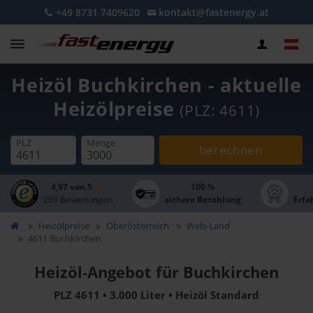
+49 8731 7409620
kontakt@fastenergy.at
Heizöl Buchkirchen - aktuelle
Heizölpreise
(PLZ: 4611)
PLZ
Menge
berechnen
4,97 von 5
100 %
269 Bewertungen
sichere Bezahlung
Erfa
Heizölpreise
Oberösterreich
Wels-Land
4611 Buchkirchen
Heizöl-Angebot für Buchkirchen
PLZ 4611 • 3.000 Liter • Heizöl Standard