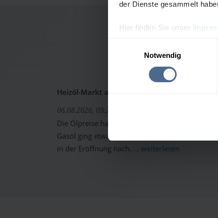
der Dienste gesammelt habe
Hier finden Sie unser
Impre
Heizöl
Einwilligungsauswahl
Notwendig
Heizöl-Markt aktuell: Ölpreise erholen sich -
06.08.2026, 09:22 Uhr
Die Ölpreise haben sich gestern von den starken 
Gasöl ging etwas höher aus dem Handel. Trotzd
in der Eröffnung nach.
... weiterlesen