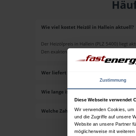
Häuf
Wie viel kostet Heizöl in Hallein aktuell?
Der Heizölpreis in Hallein (PLZ 5400) liegt akt
Den exakten Preis für Ihre Wunschmenge erh
Wer liefert das Heizöl in Hallein aus?
Zustimmung
Wie lange ist die Lieferzeit des Heizöls in
Diese Webseite verwendet 
Wir verwenden Cookies, um I
Welche Zahlungsarten gibt es?
und die Zugriffe auf unsere 
Website an unsere Partner fü
möglicherweise mit weiteren