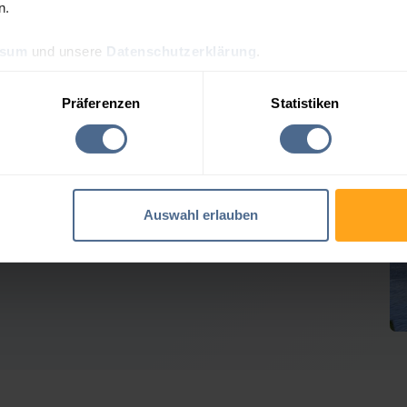
n.
ssum
und unsere
Datenschutzerklärung
.
preis-Tagesprognose für 
Präferenzen
Statistiken
 Heizölpreise geben weiter nach
Auswahl erlauben
Verlusten der Vortage erholt. Rohöl tendierte seitwärts,
em geben die Heizöl-Notierungen für Hallein hierzulande