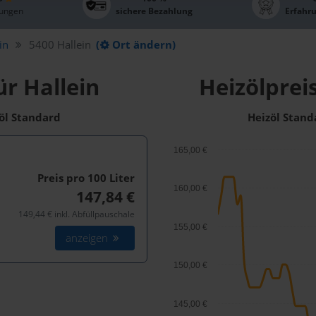
ungen
sichere Bezahlung
Erfahr
in
5400 Hallein
(
Ort ändern)
ür Hallein
Heizölprei
zöl Standard
Heizöl Stand
165,00 €
Preis pro 100
Liter
160,00 €
147,84 €
149,44 € inkl. Abfüllpauschale
155,00 €
anzeigen
150,00 €
145,00 €