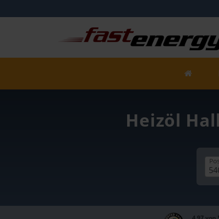
Heizöl Hal
Pos
4,97 von