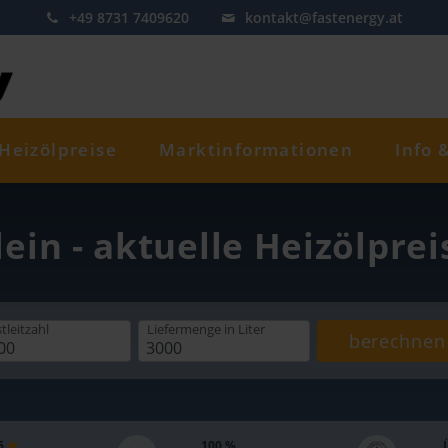
+49 8731 7409620
kontakt@fastenergy.at
Heizölpreise
Marktinformationen
Info 
lein - aktuelle Heizölpre
tleitzahl
Liefermenge
in Liter
berechnen
 5
100 %