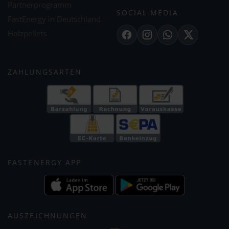
Partnerprogramm
SOCIAL MEDIA
FastEnergy in Deutschland
Holzpellets
Facebook
Instagram
WhatsApp
X
ZAHLUNGSARTEN
FASTENERGY APP
AUSZEICHNUNGEN