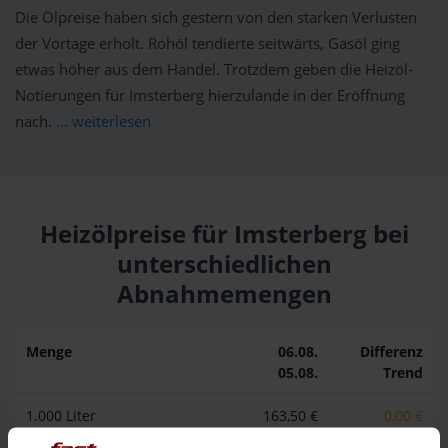
Die Ölpreise haben sich gestern von den starken Verlusten
der Vortage erholt. Rohöl tendierte seitwärts, Gasöl ging
etwas höher aus dem Handel. Trotzdem geben die Heizöl-
Notierungen für Imsterberg hierzulande in der Eröffnung
nach.
... weiterlesen
Heizölpreise für Imsterberg bei
unterschiedlichen
Abnahmemengen
Menge
06.08.
Differenz
05.08.
Trend
1.000 Liter
163,50 €
0,00 €
163,50 €