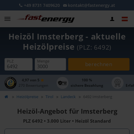
+49 8731 7409620
kontakt@fastenergy.at
Heizöl Imsterberg - aktuelle
Heizölpreise
(PLZ: 6492)
PLZ
Menge
berechnen
4,97 von 5
100 %
270 Bewertungen
sichere Bezahlung
Erfa
Heizölpreise
Tirol
Landeck
6492 Imsterberg
Heizöl-Angebot für Imsterberg
PLZ 6492 • 3.000 Liter • Heizöl Standard