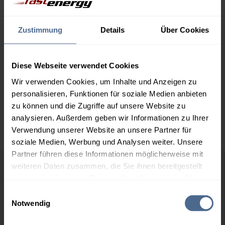
2.000 Liter
156,75 €
0,00 €
156,75 €
Zustimmung
Details
Über Cookies
3.000 Liter
154,90 €
0,00 €
154,90 €
Diese Webseite verwendet Cookies
5.000 Liter
153,18 €
0,00 €
Wir verwenden Cookies, um Inhalte und Anzeigen zu
153,18 €
personalisieren, Funktionen für soziale Medien anbieten
zu können und die Zugriffe auf unsere Website zu
Preise für Heizöl in Standardqualität nach Ö-Norm C 1109 in € / 100
analysieren. Außerdem geben wir Informationen zu Ihrer
Liter inkl. MwSt. und Lieferung bei einer Lieferstelle.
Verwendung unserer Website an unsere Partner für
soziale Medien, Werbung und Analysen weiter. Unsere
Partner führen diese Informationen möglicherweise mit
weiteren Daten zusammen, die Sie ihnen bereitgestellt
Höchst- und Tiefststände der
haben oder die sie im Rahmen Ihrer Nutzung der Dienste
gesammelt haben.
Heizölpreise in Imsterberg
Einwilligungsauswahl
Notwendig
Hier finden Sie unser
Impressum
und unsere