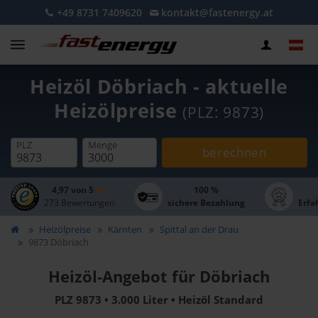
+49 8731 7409620
kontakt@fastenergy.at
Heizöl Döbriach - aktuelle
Heizölpreise
(PLZ: 9873)
PLZ
Menge
berechnen
4,97 von 5
100 %
273 Bewertungen
sichere Bezahlung
Erfa
Heizölpreise
Kärnten
Spittal an der Drau
9873 Döbriach
Heizöl-Angebot für Döbriach
PLZ 9873 • 3.000 Liter • Heizöl Standard