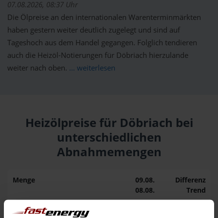
07.08.2026, 08:37 Uhr
Die Ölpreise an den internationalen Warenterminmärkten
haben gestern weiter deutlich zugelegt und sind auf
Tageshoch aus dem Handel gegangen. Folglich tendieren
auch die Heizöl-Notierungen für Döbriach hierzulande
weiter nach oben.
... weiterlesen
Heizölpreise für Döbriach bei
unterschiedlichen
Abnahmemengen
Menge
09.08.
Differenz
08.08.
Trend
1.000 Liter
164,64 €
0,00 €