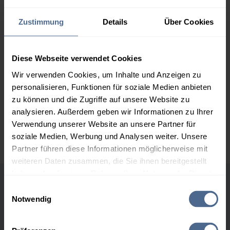
164,64 €
Zustimmung
Details
Über Cookies
2.000 Liter
160,28 €
0,00 €
160,28 €
3.000 Liter
158,21 €
0,00 €
Diese Webseite verwendet Cookies
158,21 €
Wir verwenden Cookies, um Inhalte und Anzeigen zu
personalisieren, Funktionen für soziale Medien anbieten
5.000 Liter
156,70 €
0,00 €
zu können und die Zugriffe auf unsere Website zu
156,70 €
analysieren. Außerdem geben wir Informationen zu Ihrer
Preise für Heizöl in Standardqualität nach Ö-Norm C 1109 in € / 100
Verwendung unserer Website an unsere Partner für
Liter inkl. MwSt. und Lieferung bei einer Lieferstelle.
soziale Medien, Werbung und Analysen weiter. Unsere
Partner führen diese Informationen möglicherweise mit
weiteren Daten zusammen, die Sie ihnen bereitgestellt
haben oder die sie im Rahmen Ihrer Nutzung der Dienste
gesammelt haben.
Einwilligungsauswahl
Höchst- und Tiefststände der
Notwendig
Heizölpreise in Döbriach
Hier finden Sie unser
Impressum
und unsere
Datenschutzerklärung
.