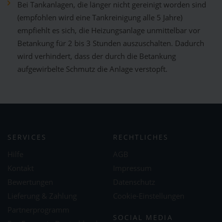
Bei Tankanlagen, die länger nicht gereinigt worden sind
(empfohlen wird eine Tankreinigung alle 5 Jahre)
empfiehlt es sich, die Heizungsanlage unmittelbar vor
Betankung für 2 bis 3 Stunden auszuschalten. Dadurch
wird verhindert, dass der durch die Betankung
aufgewirbelte Schmutz die Anlage verstopft.
SERVICES
RECHTLICHES
Hilfe
AGB
Kontakt
Impressum
Bewertungen
Datenschutz
Lieferung & Zahlung
Cookie-Einstellungen
Partnerprogramm
SOCIAL MEDIA