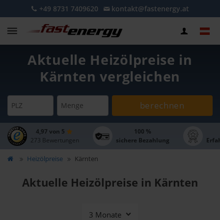
+49 8731 7409620
kontakt@fastenergy.at
Aktuelle Heizölpreise in
Kärnten vergleichen
berechnen
PLZ
Menge
4,97 von 5
100 %
273 Bewertungen
sichere Bezahlung
Erfa
Heizölpreise
Kärnten
Aktuelle Heizölpreise in Kärnten
3 Monate