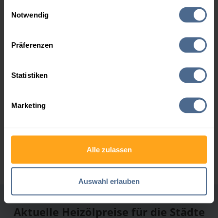
gesammelt haben.
Einwilligungsauswahl
Notwendig
Roth Heizöle Ges.m.b.H
Hier finden Sie unser
Impressum
und unsere
4,90 von 5
Datenschutzerklärung
.
1.902 Bewertungen
Präferenzen
Statistiken
Marketing
Rossbacher GmbH
4,94 von 5
89 Bewertungen
Alle zulassen
Auswahl erlauben
Aktuelle Heizölpreise für die Städte