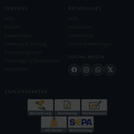
SERVICES
RECHTLICHES
Hilfe
AGB
Kontakt
Impressum
Bewertungen
Datenschutz
Lieferung & Zahlung
Cookie-Einstellungen
Partnerprogramm
SOCIAL MEDIA
FastEnergy in Deutschland
Holzpellets
Facebook
Instagram
WhatsApp
X
ZAHLUNGSARTEN