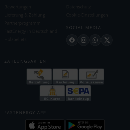
Bewertungen
Datenschutz
Lieferung & Zahlung
Cookie-Einstellungen
Partnerprogramm
SOCIAL MEDIA
FastEnergy in Deutschland
Holzpellets
Facebook
Instagram
WhatsApp
X
ZAHLUNGSARTEN
FASTENERGY APP