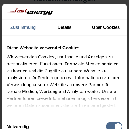
Menge
06.08.
Differenz
05.08.
Trend
Zustimmung
Details
Über Cookies
1.000 Liter
165,46 €
– 0,60 €
166,06 €
Diese Webseite verwendet Cookies
2.000 Liter
161,10 €
– 0,60 €
Wir verwenden Cookies, um Inhalte und Anzeigen zu
161,70 €
personalisieren, Funktionen für soziale Medien anbieten
3.000 Liter
159,03 €
– 0,60 €
zu können und die Zugriffe auf unsere Website zu
159,63 €
analysieren. Außerdem geben wir Informationen zu Ihrer
Verwendung unserer Website an unsere Partner für
5.000 Liter
157,51 €
– 0,60 €
soziale Medien, Werbung und Analysen weiter. Unsere
158,11 €
Partner führen diese Informationen möglicherweise mit
weiteren Daten zusammen, die Sie ihnen bereitgestellt
Preise für Heizöl in Standardqualität nach Ö-Norm C 1109 in € / 100
Liter inkl. MwSt. und Lieferung bei einer Lieferstelle.
haben oder die sie im Rahmen Ihrer Nutzung der Dienste
gesammelt haben.
Einwilligungsauswahl
Notwendig