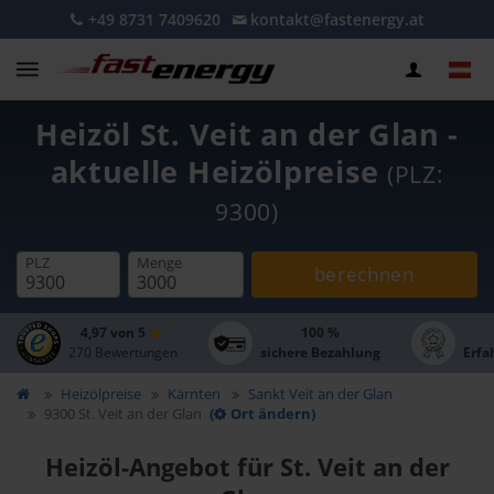
+49 8731 7409620
kontakt@fastenergy.at
Heizöl St. Veit an der Glan -
aktuelle Heizölpreise
(PLZ:
9300)
PLZ
Menge
berechnen
4,97 von 5
100 %
270 Bewertungen
sichere Bezahlung
Erfa
Heizölpreise
Kärnten
Sankt Veit an der Glan
9300 St. Veit an der Glan
(
Ort ändern)
Heizöl-Angebot für St. Veit an der