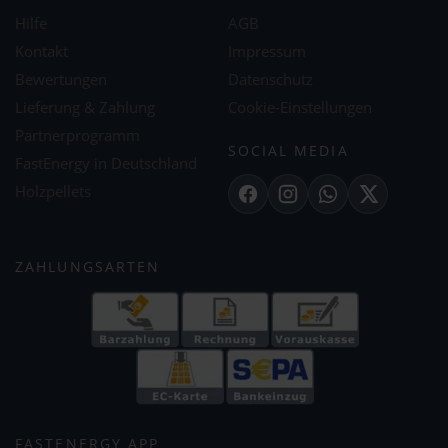
Hilfe
AGB
Kontakt
Impressum
Bewertungen
Datenschutz
Lieferung & Zahlung
Cookie-Einstellungen
Partnerprogramm
SOCIAL MEDIA
FastEnergy in Deutschland
Holzpellets
Facebook
Instagram
WhatsApp
X
ZAHLUNGSARTEN
FASTENERGY APP