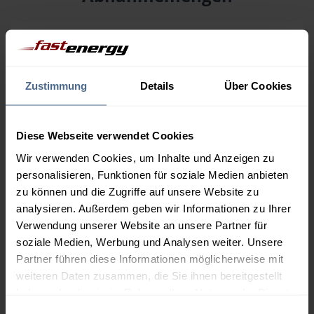
Menge
08.08.
Differenz
07.08.
Trend
1.000 Liter
159,29 €
0,00 €
Zustimmung
Details
Über Cookies
159,29 €
2.000 Liter
154,96 €
0,00 €
Diese Webseite verwendet Cookies
154,96 €
Wir verwenden Cookies, um Inhalte und Anzeigen zu
3.000 Liter
153,40 €
0,00 €
personalisieren, Funktionen für soziale Medien anbieten
153,40 €
zu können und die Zugriffe auf unsere Website zu
analysieren. Außerdem geben wir Informationen zu Ihrer
5.000 Liter
152,41 €
0,00 €
Verwendung unserer Website an unsere Partner für
152,41 €
soziale Medien, Werbung und Analysen weiter. Unsere
Preise für Heizöl in Standardqualität nach Ö-Norm C 1109 in € / 100
Partner führen diese Informationen möglicherweise mit
Liter inkl. MwSt. und Lieferung bei einer Lieferstelle.
weiteren Daten zusammen, die Sie ihnen bereitgestellt
haben oder die sie im Rahmen Ihrer Nutzung der Dienste
gesammelt haben.
Einwilligungsauswahl