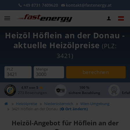
+49 8731 7409620
kontakt@fastenergy.at
Heizöl Höflein an der Donau -
aktuelle Heizölpreise
(PLZ:
3421)
PLZ
Menge
berechnen
4,97 von 5
100 %
273 Bewertungen
sichere Bezahlung
Erfa
Heizölpreise
Niederösterreich
Wien-Umgebung
3421 Höflein an der Donau
(
Ort ändern)
Heizöl-Angebot für Höflein an der