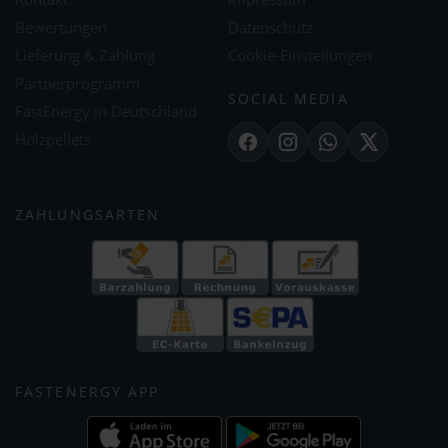
Bewertungen
Datenschutz
Lieferung & Zahlung
Cookie-Einstellungen
Partnerprogramm
SOCIAL MEDIA
FastEnergy in Deutschland
Holzpellets
Facebook
Instagram
WhatsApp
X
ZAHLUNGSARTEN
FASTENERGY APP