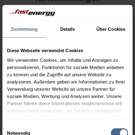
Menge
06.08.
Differenz
05.08.
Trend
Zustimmung
Details
Über Cookies
1.000 Liter
159,29 €
0,00 €
159,29 €
Diese Webseite verwendet Cookies
2.000 Liter
154,96 €
0,00 €
Wir verwenden Cookies, um Inhalte und Anzeigen zu
154,96 €
personalisieren, Funktionen für soziale Medien anbieten
3.000 Liter
153,40 €
0,00 €
zu können und die Zugriffe auf unsere Website zu
153,40 €
analysieren. Außerdem geben wir Informationen zu Ihrer
Verwendung unserer Website an unsere Partner für
5.000 Liter
152,41 €
0,00 €
soziale Medien, Werbung und Analysen weiter. Unsere
152,41 €
Partner führen diese Informationen möglicherweise mit
Preise für Heizöl in Standardqualität nach Ö-Norm C 1109 in € / 100
weiteren Daten zusammen, die Sie ihnen bereitgestellt
Liter inkl. MwSt. und Lieferung bei einer Lieferstelle.
haben oder die sie im Rahmen Ihrer Nutzung der Dienste
gesammelt haben.
Einwilligungsauswahl
Notwendig