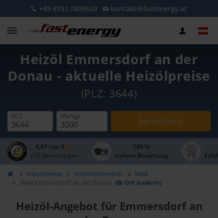
+49 8731 7409620
kontakt@fastenergy.at
Heizöl Emmersdorf an der
Donau - aktuelle Heizölpreise
(PLZ: 3644)
PLZ
Menge
berechnen
4,97 von 5
100 %
270 Bewertungen
sichere Bezahlung
Erfa
Heizölpreise
Niederösterreich
Melk
3644 Emmersdorf an der Donau
(
Ort ändern)
Heizöl-Angebot für Emmersdorf an