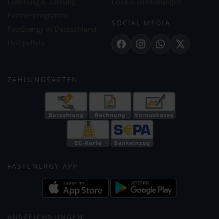
Lieferung & Zahlung
Cookie-Einstellungen
Partnerprogramm
SOCIAL MEDIA
FastEnergy in Deutschland
Holzpellets
Facebook
Instagram
WhatsApp
X
ZAHLUNGSARTEN
FASTENERGY APP
AUSZEICHNUNGEN