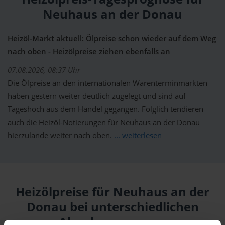
Neuhaus an der Donau
Heizöl-Markt aktuell: Ölpreise schon wieder auf dem Weg
nach oben - Heizölpreise ziehen ebenfalls an
07.08.2026, 08:37 Uhr
Die Ölpreise an den internationalen Warenterminmärkten
haben gestern weiter deutlich zugelegt und sind auf
Tageshoch aus dem Handel gegangen. Folglich tendieren
auch die Heizöl-Notierungen für Neuhaus an der Donau
hierzulande weiter nach oben.
... weiterlesen
Heizölpreise für Neuhaus an der
Donau bei unterschiedlichen
Abnahmemengen