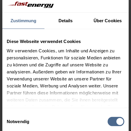
Menge
07.08.
Differenz
Zustimmung
Details
Über Cookies
06.08.
Trend
1.000 Liter
160,59 €
– 1,99 €
162,58 €
Diese Webseite verwendet Cookies
Wir verwenden Cookies, um Inhalte und Anzeigen zu
2.000 Liter
155,08 €
– 1,99 €
personalisieren, Funktionen für soziale Medien anbieten
157,07 €
zu können und die Zugriffe auf unsere Website zu
3.000 Liter
153,24 €
– 1,99 €
analysieren. Außerdem geben wir Informationen zu Ihrer
155,23 €
Verwendung unserer Website an unsere Partner für
soziale Medien, Werbung und Analysen weiter. Unsere
5.000 Liter
151,77 €
– 1,99 €
Partner führen diese Informationen möglicherweise mit
153,76 €
weiteren Daten zusammen, die Sie ihnen bereitgestellt
haben oder die sie im Rahmen Ihrer Nutzung der Dienste
Preise für Heizöl in Standardqualität nach Ö-Norm C 1109 in € / 100
Liter inkl. MwSt. und Lieferung bei einer Lieferstelle.
gesammelt haben.
Einwilligungsauswahl
Notwendig
Hier finden Sie unser
Impressum
und unsere