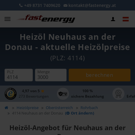
+49 8731 7409620
kontakt@fastenergy.at
Heizöl Neuhaus an der
Donau - aktuelle Heizölpreise
(PLZ: 4114)
PLZ
Menge
berechnen
4,97 von 5
100 %
273 Bewertungen
sichere Bezahlung
Erfa
Heizölpreise
Oberösterreich
Rohrbach
4114 Neuhaus an der Donau
(
Ort ändern)
Heizöl-Angebot für Neuhaus an der