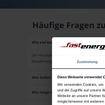
Häufige Fragen zu
Wie viel kostet Heizöl in Kirchschlag in d
Der Heizölpreis in Kirchschlag in der Bucklige
Bestellmenge von 3.000 Liter. Den exakten P
Zustimmung
Wer liefert das Heizöl in Kirchschlag in 
Diese Webseite verwendet 
Wir verwenden Cookies, um I
und die Zugriffe auf unsere 
Wie lange ist die Lieferzeit des Heizöls i
Website an unsere Partner fü
möglicherweise mit weiteren