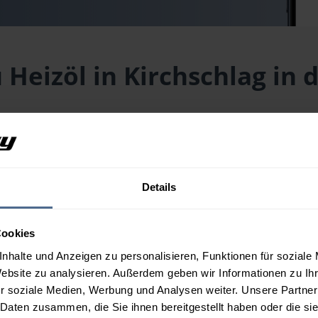
 Heizöl in Kirchschlag in 
er Buckligen Welt aktuell?
n Welt (PLZ 2860) liegt aktuell bei
163,19 € / 100 Liter
inklusive 
reis für Ihre Wunschmenge erhalten Sie über unseren
Preisrechne
Details
der Buckligen Welt aus?
Cookies
nhalte und Anzeigen zu personalisieren, Funktionen für soziale
Website zu analysieren. Außerdem geben wir Informationen zu I
n Kirchschlag in der Buckligen Welt?
r soziale Medien, Werbung und Analysen weiter. Unsere Partner
 Daten zusammen, die Sie ihnen bereitgestellt haben oder die s