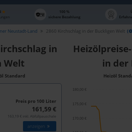
 5
100 %
ungen
sichere Bezahlung
Erfahr
ner Neustadt-Land
2860 Kirchschlag in der Buckligen Welt
(
irchschlag in
Heizölpreise-
n Welt
in der
zöl Standard
Heizöl Stand
180,00 €
Preis pro 100
Liter
175,00 €
161,59 €
163,19 € inkl. Abfüllpauschale
170,00 €
anzeigen