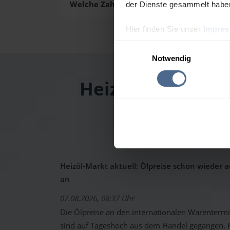
Welche Zahlungsarten gibt es?
der Dienste gesammelt habe
Hier finden Sie unser
Impre
Einwilligungsauswahl
Notwendig
Heizölpreis-Tage
Heizöl-Markt aktuell: Ölpreise schon wieder 
an
07.08.2026, 08:37 Uhr
Die Ölpreise an den internationalen Warenterm
sind auf Tageshoch aus dem Handel gegangen. Fo