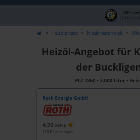
4,97 von
273 Bewert
Heizölpreise
Niederösterreich
Wie
Heizöl-Angebot für K
der Bucklige
PLZ 2860 • 3.000 Liter • Hei
Roth Energie GmbH
4,90
von 5
125 Bewertungen