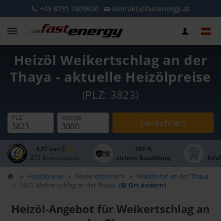
+49 8731 7409620
kontakt@fastenergy.at
Heizöl Weikertschlag an der
Thaya - aktuelle Heizölpreise
(PLZ: 3823)
PLZ
Menge
berechnen
4,97 von 5
100 %
273 Bewertungen
sichere Bezahlung
Erfa
Heizölpreise
Niederösterreich
Waidhofen an der Thaya
3823 Weikertschlag an der Thaya
(
Ort ändern)
Heizöl-Angebot für Weikertschlag an