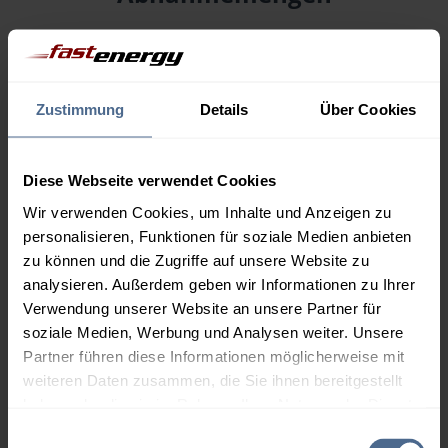
Menge
07.08.
Differenz
06.08.
Trend
Zustimmung
Details
Über Cookies
1.000 Liter
159,29 €
0,00 €
159,29 €
2.000 Liter
154,96 €
0,00 €
Diese Webseite verwendet Cookies
154,96 €
Wir verwenden Cookies, um Inhalte und Anzeigen zu
personalisieren, Funktionen für soziale Medien anbieten
3.000 Liter
153,40 €
0,00 €
zu können und die Zugriffe auf unsere Website zu
153,40 €
analysieren. Außerdem geben wir Informationen zu Ihrer
5.000 Liter
152,41 €
0,00 €
Verwendung unserer Website an unsere Partner für
152,41 €
soziale Medien, Werbung und Analysen weiter. Unsere
Partner führen diese Informationen möglicherweise mit
Preise für Heizöl in Standardqualität nach Ö-Norm C 1109 in € / 100
weiteren Daten zusammen, die Sie ihnen bereitgestellt
Liter inkl. MwSt. und Lieferung bei einer Lieferstelle.
haben oder die sie im Rahmen Ihrer Nutzung der Dienste
gesammelt haben.
Einwilligungsauswahl