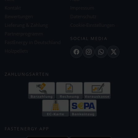
Kontakt
Impressum
Bewertungen
Datenschutz
Lieferung & Zahlung
Cookie-Einstellungen
Partnerprogramm
SOCIAL MEDIA
FastEnergy in Deutschland
Holzpellets
Facebook
Instagram
WhatsApp
X
ZAHLUNGSARTEN
FASTENERGY APP