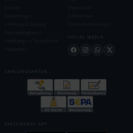
Kontakt
Impressum
Bewertungen
Datenschutz
Lieferung & Zahlung
Cookie-Einstellungen
Partnerprogramm
SOCIAL MEDIA
FastEnergy in Deutschland
Holzpellets
Facebook
Instagram
WhatsApp
X
ZAHLUNGSARTEN
FASTENERGY APP