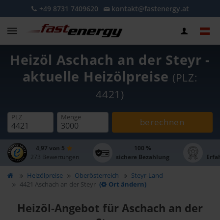
+49 8731 7409620
kontakt@fastenergy.at
Heizöl Aschach an der Steyr -
aktuelle Heizölpreise
(PLZ:
4421)
PLZ
Menge
berechnen
4,97 von 5
100 %
273 Bewertungen
sichere Bezahlung
Erfa
Heizölpreise
Oberösterreich
Steyr-Land
4421 Aschach an der Steyr
(
Ort ändern)
Heizöl-Angebot für Aschach an der