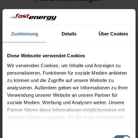
Menge
08.08.
Differenz
07.08.
Trend
Zustimmung
Details
Über Cookies
1.000 Liter
160,50 €
0,00 €
160,50 €
2.000 Liter
155,05 €
0,00 €
Diese Webseite verwendet Cookies
155,05 €
Wir verwenden Cookies, um Inhalte und Anzeigen zu
personalisieren, Funktionen für soziale Medien anbieten
3.000 Liter
153,24 €
0,00 €
zu können und die Zugriffe auf unsere Website zu
153,24 €
analysieren. Außerdem geben wir Informationen zu Ihrer
5.000 Liter
151,78 €
0,00 €
Verwendung unserer Website an unsere Partner für
151,78 €
soziale Medien, Werbung und Analysen weiter. Unsere
Partner führen diese Informationen möglicherweise mit
Preise für Heizöl in Standardqualität nach Ö-Norm C 1109 in € / 100
weiteren Daten zusammen, die Sie ihnen bereitgestellt
Liter inkl. MwSt. und Lieferung bei einer Lieferstelle.
haben oder die sie im Rahmen Ihrer Nutzung der Dienste
gesammelt haben.
Einwilligungsauswahl