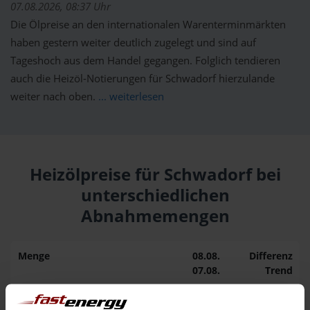
07.08.2026, 08:37 Uhr
Die Ölpreise an den internationalen Warenterminmärkten
haben gestern weiter deutlich zugelegt und sind auf
Tageshoch aus dem Handel gegangen. Folglich tendieren
auch die Heizöl-Notierungen für Schwadorf hierzulande
weiter nach oben.
... weiterlesen
Heizölpreise für Schwadorf bei
unterschiedlichen
Abnahmemengen
Menge
08.08.
Differenz
07.08.
Trend
1.000 Liter
169,62 €
0,00 €