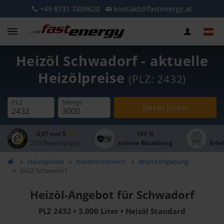
+49 8731 7409620
kontakt@fastenergy.at
Heizöl Schwadorf - aktuelle
Heizölpreise
(PLZ: 2432)
PLZ
Menge
berechnen
4,97 von 5
100 %
273 Bewertungen
sichere Bezahlung
Erfa
Heizölpreise
Niederösterreich
Wien-Umgebung
2432 Schwadorf
Heizöl-Angebot für Schwadorf
PLZ 2432 • 3.000 Liter • Heizöl Standard