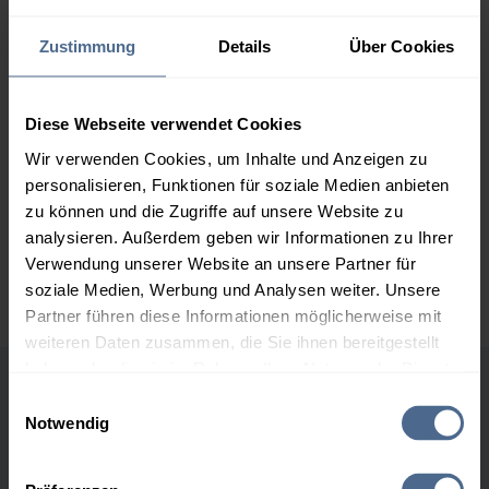
169,62 €
Zustimmung
Details
Über Cookies
2.000 Liter
165,26 €
0,00 €
165,26 €
3.000 Liter
163,19 €
0,00 €
Diese Webseite verwendet Cookies
163,19 €
Wir verwenden Cookies, um Inhalte und Anzeigen zu
personalisieren, Funktionen für soziale Medien anbieten
5.000 Liter
161,68 €
0,00 €
zu können und die Zugriffe auf unsere Website zu
161,68 €
analysieren. Außerdem geben wir Informationen zu Ihrer
Preise für Heizöl in Standardqualität nach Ö-Norm C 1109 in € / 100
Verwendung unserer Website an unsere Partner für
Liter inkl. MwSt. und Lieferung bei einer Lieferstelle.
soziale Medien, Werbung und Analysen weiter. Unsere
Partner führen diese Informationen möglicherweise mit
weiteren Daten zusammen, die Sie ihnen bereitgestellt
haben oder die sie im Rahmen Ihrer Nutzung der Dienste
gesammelt haben.
Einwilligungsauswahl
Höchst- und Tiefststände der
Notwendig
Heizölpreise in Schwadorf
Hier finden Sie unser
Impressum
und unsere
Datenschutzerklärung
.