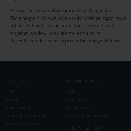
Hinweis: Selbst wenn bei Sammelbestellungen die
Tankanlagen nicht weit voneinander entfernt liegen, muss
bei der Preisberechnung immer die korrekte Anzahl
eingeben werden. Eine Lieferstelle ist also im
Wesentlichen durch eine separate Tankanlage definiert.
SERVICES
RECHTLICHES
Hilfe
AGB
Kontakt
Impressum
Bewertungen
Datenschutz
Lieferung & Zahlung
Cookie-Einstellungen
Partnerprogramm
SOCIAL MEDIA