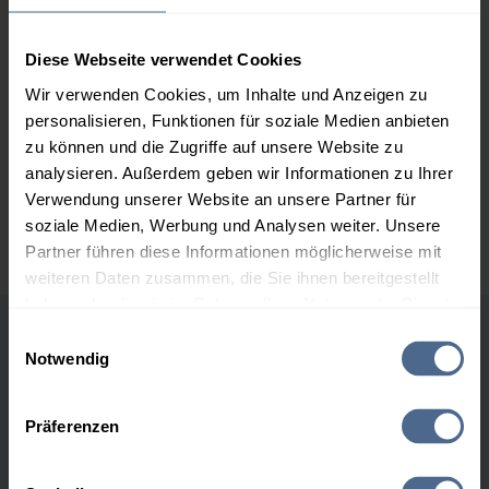
2.000 Liter
156,75 €
0,00 €
156,75 €
Diese Webseite verwendet Cookies
3.000 Liter
154,90 €
0,00 €
154,90 €
Wir verwenden Cookies, um Inhalte und Anzeigen zu
personalisieren, Funktionen für soziale Medien anbieten
5.000 Liter
153,18 €
0,00 €
zu können und die Zugriffe auf unsere Website zu
153,18 €
analysieren. Außerdem geben wir Informationen zu Ihrer
Verwendung unserer Website an unsere Partner für
Preise für Heizöl in Standardqualität nach Ö-Norm C 1109 in € / 100
Liter inkl. MwSt. und Lieferung bei einer Lieferstelle.
soziale Medien, Werbung und Analysen weiter. Unsere
Partner führen diese Informationen möglicherweise mit
weiteren Daten zusammen, die Sie ihnen bereitgestellt
haben oder die sie im Rahmen Ihrer Nutzung der Dienste
gesammelt haben.
Einwilligungsauswahl
Höchst- und Tiefststände der
Notwendig
Hier finden Sie unser
Impressum
und unsere
Heizölpreise in Rinn
Datenschutzerklärung
.
Präferenzen
Heizölpreis-Höchstwerte