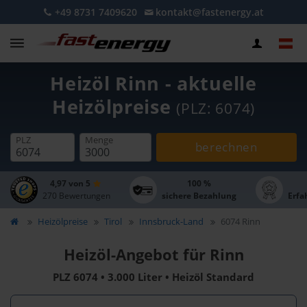
+49 8731 7409620
kontakt@fastenergy.at
Heizöl Rinn - aktuelle
Heizölpreise
(PLZ: 6074)
PLZ
Menge
berechnen
4,97 von 5
100 %
270 Bewertungen
sichere Bezahlung
Erfa
Heizölpreise
Tirol
Innsbruck-Land
6074 Rinn
Heizöl-Angebot für Rinn
PLZ 6074 • 3.000 Liter • Heizöl Standard