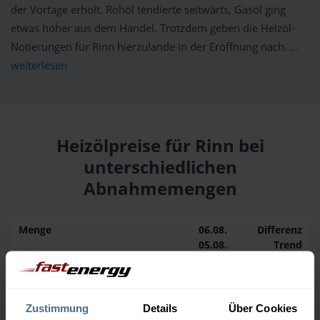
der Vortage erholt. Rohöl tendierte seitwärts, Gasöl ging
etwas höher aus dem Handel. Trotzdem geben die Heizöl-
Notierungen für Rinn hierzulande in der Eröffnung nach.
...
weiterlesen
Heizölpreise für Rinn bei
unterschiedlichen
Abnahmemengen
Menge
06.08.
Differenz
05.08.
Trend
1.000 Liter
163,50 €
0,00 €
163,50 €
Zustimmung
Details
Über Cookies