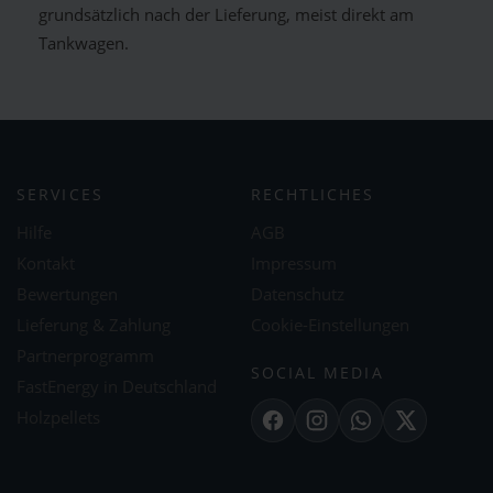
grundsätzlich nach der Lieferung, meist direkt am
Tankwagen.
SERVICES
RECHTLICHES
Hilfe
AGB
Kontakt
Impressum
Bewertungen
Datenschutz
Lieferung & Zahlung
Cookie-Einstellungen
Partnerprogramm
SOCIAL MEDIA
FastEnergy in Deutschland
Holzpellets
Facebook
Instagram
WhatsApp
X