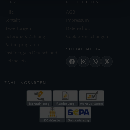
SERVICES
RECHTLICHES
Hilfe
AGB
Kontakt
Impressum
Bewertungen
Datenschutz
Lieferung & Zahlung
Cookie-Einstellungen
Partnerprogramm
SOCIAL MEDIA
FastEnergy in Deutschland
Holzpellets
Facebook
Instagram
WhatsApp
X
ZAHLUNGSARTEN