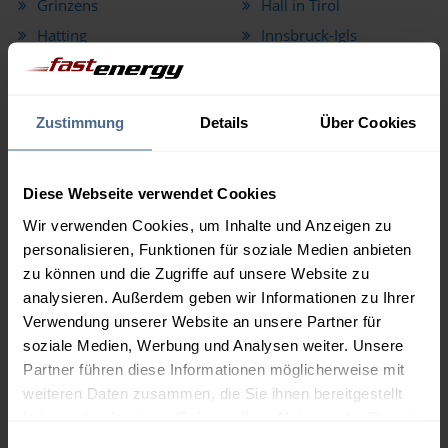
Grinzens
Hall in Tirol
Hatting
Innsbruck-Igls
Inzing
Kematen in Tirol
Kolsass
Kolsassberg
Zustimmung
Details
Über Cookies
Kühtai
Lans
Leutasch
Matrei am Brenner
Mieders
Mils
Diese Webseite verwendet Cookies
Mutters
Natters
Wir verwenden Cookies, um Inhalte und Anzeigen zu
Navis
Neustift im Stubaital
personalisieren, Funktionen für soziale Medien anbieten
zu können und die Zugriffe auf unsere Website zu
Oberhofen im Inntal
Obernberg am Brenner
analysieren. Außerdem geben wir Informationen zu Ihrer
Oberperfuss
Patsch
Verwendung unserer Website an unsere Partner für
Pettnau
Pfaffenhofen
soziale Medien, Werbung und Analysen weiter. Unsere
Polling
Ranggen
Partner führen diese Informationen möglicherweise mit
weiteren Daten zusammen, die Sie ihnen bereitgestellt
Reith bei Seefeld
Rinn
haben oder die sie im Rahmen Ihrer Nutzung der Dienste
Rum
Scharnitz
gesammelt haben.
Einwilligungsauswahl