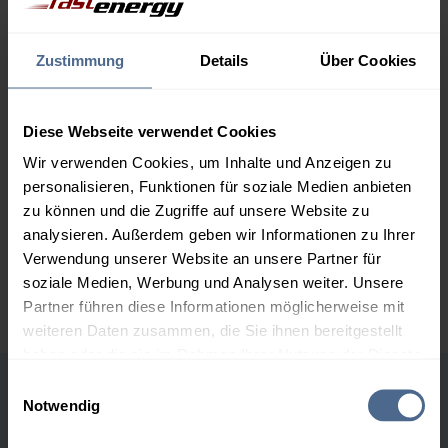
1.000 Liter
163,50 €
0,00 €
163,50 €
Zustimmung
Details
Über Cookies
2.000 Liter
156,75 €
0,00 €
156,75 €
Diese Webseite verwendet Cookies
3.000 Liter
154,90 €
0,00 €
Wir verwenden Cookies, um Inhalte und Anzeigen zu
154,90 €
personalisieren, Funktionen für soziale Medien anbieten
zu können und die Zugriffe auf unsere Website zu
5.000 Liter
153,18 €
0,00 €
153,18 €
analysieren. Außerdem geben wir Informationen zu Ihrer
Verwendung unserer Website an unsere Partner für
Preise für Heizöl in Standardqualität nach Ö-Norm C 1109 in € / 100
soziale Medien, Werbung und Analysen weiter. Unsere
Liter inkl. MwSt. und Lieferung bei einer Lieferstelle.
Partner führen diese Informationen möglicherweise mit
weiteren Daten zusammen, die Sie ihnen bereitgestellt
haben oder die sie im Rahmen Ihrer Nutzung der Dienste
gesammelt haben.
Einwilligungsauswahl
Höchst- und Tiefststände der
Notwendig
Hier finden Sie unser
Impressum
und unsere
Heizölpreise in Pfaffenhofen