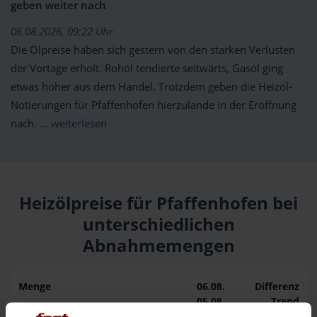
geben weiter nach
06.08.2026, 09:22 Uhr
Die Ölpreise haben sich gestern von den starken Verlusten
der Vortage erholt. Rohöl tendierte seitwärts, Gasöl ging
etwas höher aus dem Handel. Trotzdem geben die Heizöl-
Notierungen für Pfaffenhofen hierzulande in der Eröffnung
nach.
... weiterlesen
Heizölpreise für Pfaffenhofen bei
unterschiedlichen
Abnahmemengen
Menge
06.08.
Differenz
05.08.
Trend