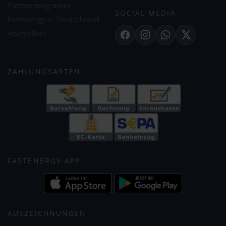
Partnerprogramm
SOCIAL MEDIA
FastEnergy in Deutschland
Holzpellets
Facebook
Instagram
WhatsApp
X
ZAHLUNGSARTEN
FASTENERGY APP
AUSZEICHNUNGEN