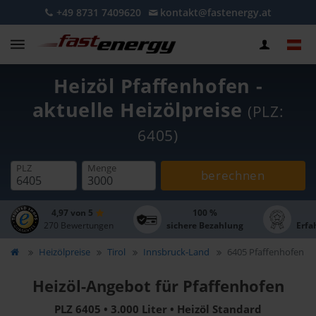
+49 8731 7409620
kontakt@fastenergy.at
Heizöl Pfaffenhofen -
aktuelle Heizölpreise
(PLZ:
6405)
PLZ
Menge
berechnen
4,97 von 5
100 %
270 Bewertungen
sichere Bezahlung
Erfa
Heizölpreise
Tirol
Innsbruck-Land
6405 Pfaffenhofen
Heizöl-Angebot für Pfaffenhofen
PLZ 6405 • 3.000 Liter • Heizöl Standard