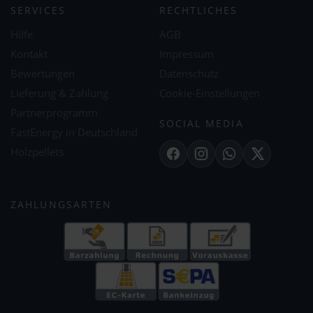
SERVICES
RECHTLICHES
Hilfe
AGB
Kontakt
Impressum
Bewertungen
Datenschutz
Lieferung & Zahlung
Cookie-Einstellungen
Partnerprogramm
SOCIAL MEDIA
FastEnergy in Deutschland
Holzpellets
Facebook
Instagram
WhatsApp
X
ZAHLUNGSARTEN