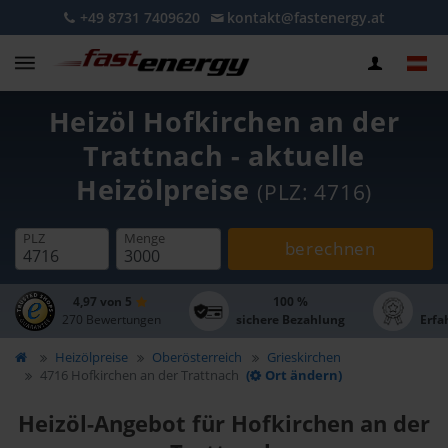
+49 8731 7409620
kontakt@fastenergy.at
Heizöl Hofkirchen an der
Trattnach - aktuelle
Heizölpreise
(PLZ: 4716)
PLZ
Menge
berechnen
4,97 von 5
100 %
270 Bewertungen
sichere Bezahlung
Erfa
Heizölpreise
Oberösterreich
Grieskirchen
4716 Hofkirchen an der Trattnach
(
Ort ändern)
Heizöl-Angebot für Hofkirchen an der