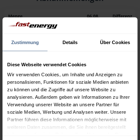
Menge
06.08.
Differenz
05.08.
Trend
1.000 Liter
162,41 €
– 0,02 €
Zustimmung
Details
Über Cookies
162,44 €
2.000 Liter
157,02 €
– 0,02 €
157,05 €
Diese Webseite verwendet Cookies
Wir verwenden Cookies, um Inhalte und Anzeigen zu
3.000 Liter
155,23 €
– 0,02 €
personalisieren, Funktionen für soziale Medien anbieten
155,25 €
zu können und die Zugriffe auf unsere Website zu
5.000 Liter
153,79 €
– 0,02 €
analysieren. Außerdem geben wir Informationen zu Ihrer
153,81 €
Verwendung unserer Website an unsere Partner für
soziale Medien, Werbung und Analysen weiter. Unsere
Preise für Heizöl in Standardqualität nach Ö-Norm C 1109 in € / 100
Partner führen diese Informationen möglicherweise mit
Liter inkl. MwSt. und Lieferung bei einer Lieferstelle.
weiteren Daten zusammen, die Sie ihnen bereitgestellt
haben oder die sie im Rahmen Ihrer Nutzung der Dienste