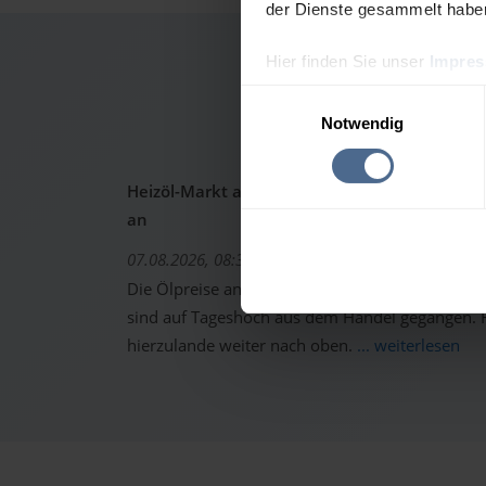
der Dienste gesammelt habe
Hier finden Sie unser
Impre
Heiz
Einwilligungsauswahl
Notwendig
Heizöl-Markt aktuell: Ölpreise schon wieder 
an
07.08.2026, 08:37 Uhr
Die Ölpreise an den internationalen Warenterm
sind auf Tageshoch aus dem Handel gegangen. Fo
hierzulande weiter nach oben.
... weiterlesen