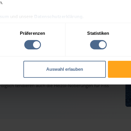
n.
ssum
und unsere
Datenschutzerklärung
.
ölpreis-Tagesprognose für
Präferenzen
Statistiken
auf dem Weg nach oben - Heizölpreise ziehen ebenfalls
Auswahl erlauben
inmärkten haben gestern weiter deutlich zugelegt und
lglich tendieren auch die Heizöl-Notierungen für Fiss