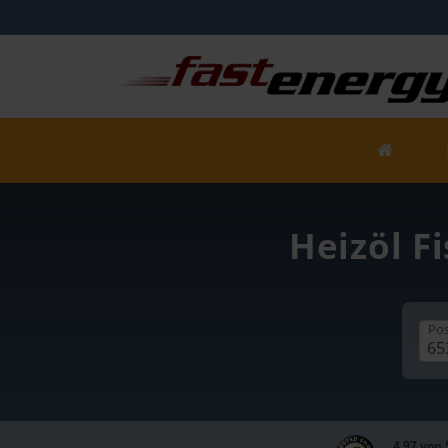
Heizöl Fi
Pos
4,97 von