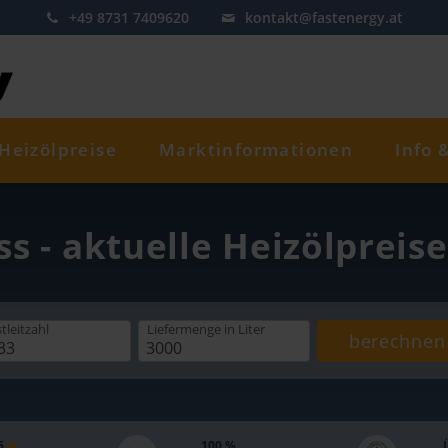
+49 8731 7409620
kontakt@fastenergy.at
Heizölpreise
Marktinformationen
Info 
ss - aktuelle Heizölpreis
tleitzahl
Liefermenge
in Liter
berechnen
 5
100 %