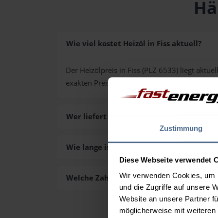
Hä
Wie viel kostet Heizöl in Fiss aktuell?
Der Heizölpreis in Fiss (PLZ 6533) liegt aktuel
exakten Preis für Ihre Wunschmenge erhalte
Wer liefert das Heizöl in Fiss aus?
Zustimmung
Wie lange ist die Lieferzeit des Heizöls in 
Diese Webseite verwendet 
Wir verwenden Cookies, um I
Welche Zahlungsarten gibt es?
und die Zugriffe auf unsere 
Website an unsere Partner fü
möglicherweise mit weiteren