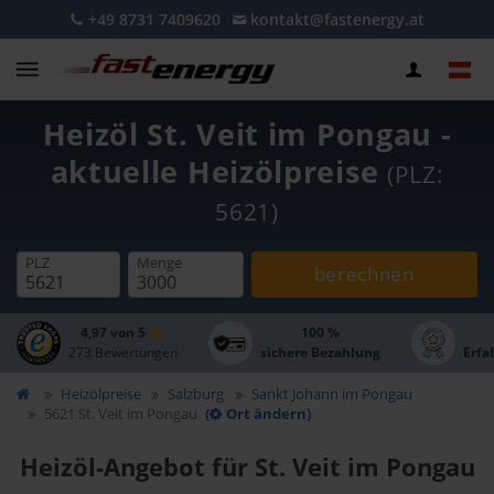
+49 8731 7409620
kontakt@fastenergy.at
Heizöl St. Veit im Pongau -
aktuelle Heizölpreise
(PLZ:
5621)
PLZ
Menge
berechnen
4,97 von 5
100 %
273 Bewertungen
sichere Bezahlung
Erfa
Heizölpreise
Salzburg
Sankt Johann im Pongau
5621 St. Veit im Pongau
(
Ort ändern)
Heizöl-Angebot für St. Veit im Pongau