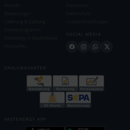
Kontakt
Impressum
Bewertungen
Datenschutz
Lieferung & Zahlung
Cookie-Einstellungen
Partnerprogramm
SOCIAL MEDIA
FastEnergy in Deutschland
Holzpellets
Facebook
Instagram
WhatsApp
X
ZAHLUNGSARTEN
FASTENERGY APP