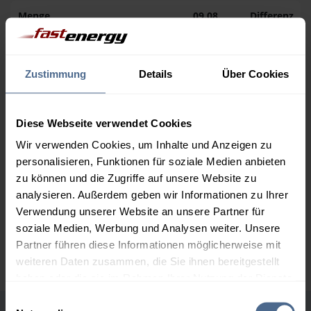
Menge
09.08.
Differenz
08.08.
Trend
1.000 Liter
160,92 €
0,00 €
Zustimmung
Details
Über Cookies
160,92 €
2.000 Liter
154,92 €
0,00 €
154,92 €
Diese Webseite verwendet Cookies
Wir verwenden Cookies, um Inhalte und Anzeigen zu
3.000 Liter
153,04 €
0,00 €
personalisieren, Funktionen für soziale Medien anbieten
153,04 €
zu können und die Zugriffe auf unsere Website zu
5.000 Liter
150,96 €
0,00 €
analysieren. Außerdem geben wir Informationen zu Ihrer
150,96 €
Verwendung unserer Website an unsere Partner für
soziale Medien, Werbung und Analysen weiter. Unsere
Preise für Heizöl in Standardqualität nach Ö-Norm C 1109 in € / 100
Partner führen diese Informationen möglicherweise mit
Liter inkl. MwSt. und Lieferung bei einer Lieferstelle.
weiteren Daten zusammen, die Sie ihnen bereitgestellt
haben oder die sie im Rahmen Ihrer Nutzung der Dienste
gesammelt haben.
Einwilligungsauswahl