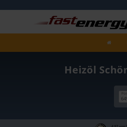
Heizöl Schö
Pos
4,97 von