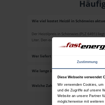
Häufig
Wie viel kostet Heizöl in Schönwies aktue
Der Heizölpreis in Schönwies (PLZ 6491) liegt
Liter. Den exakten Preis für Ihre Wunschmen
Wer liefert das Heizöl in Schönwies aus?
Zustimmung
Wie lange ist die Lieferzeit des Heizöls i
Diese Webseite verwendet 
Wir verwenden Cookies, um I
Welche Zahlungsarten gibt es?
und die Zugriffe auf unsere 
Website an unsere Partner fü
möglicherweise mit weiteren