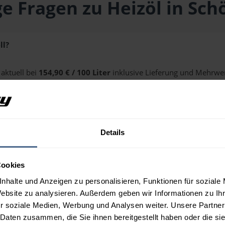
e Fragen zu Heizöl in Sc
ll?
 aktuell bei
154,90 € / 100 Liter
inklusive Lieferung und Mehrwer
ge erhalten Sie über unseren
Preisrechner
.
Details
n Schönwies?
Cookies
nhalte und Anzeigen zu personalisieren, Funktionen für soziale
Website zu analysieren. Außerdem geben wir Informationen zu I
r soziale Medien, Werbung und Analysen weiter. Unsere Partner
 Daten zusammen, die Sie ihnen bereitgestellt haben oder die s