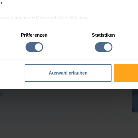
n.
ssum
und unsere
Datenschutzerklärung
.
reis-Tagesprognose für S
Präferenzen
Statistiken
 Heizölpreise geben weiter nach
Auswahl erlauben
Verlusten der Vortage erholt. Rohöl tendierte seitwärts,
em geben die Heizöl-Notierungen für Schönwies
n