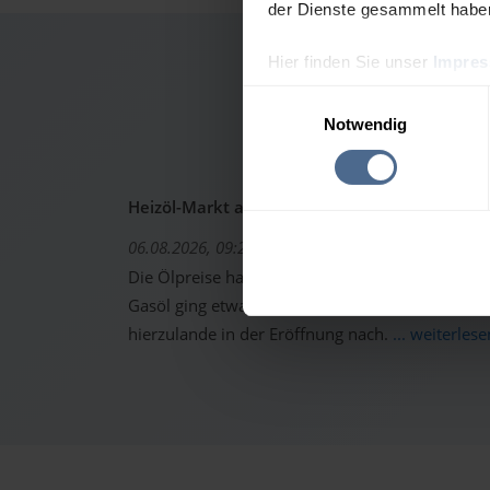
der Dienste gesammelt habe
Hier finden Sie unser
Impre
Heizölp
Einwilligungsauswahl
Notwendig
Heizöl-Markt aktuell: Ölpreise erholen sich -
06.08.2026, 09:22 Uhr
Die Ölpreise haben sich gestern von den starken 
Gasöl ging etwas höher aus dem Handel. Trotzd
hierzulande in der Eröffnung nach.
... weiterlese