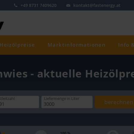
+49 8731 7409620
kontakt@fastenergy.at
Heizölpreise
Marktinformationen
Info 
nwies - aktuelle Heizölpr
tleitzahl
Liefermenge
in Liter
berechnen
 5
100 %