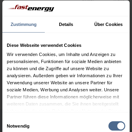
1.000 Liter
164,64 €
0,00 €
164,64 €
Zustimmung
Details
Über Cookies
2.000 Liter
160,28 €
0,00 €
160,28 €
Diese Webseite verwendet Cookies
3.000 Liter
158,21 €
0,00 €
Wir verwenden Cookies, um Inhalte und Anzeigen zu
158,21 €
personalisieren, Funktionen für soziale Medien anbieten
5.000 Liter
156,70 €
0,00 €
zu können und die Zugriffe auf unsere Website zu
156,70 €
analysieren. Außerdem geben wir Informationen zu Ihrer
Verwendung unserer Website an unsere Partner für
Preise für Heizöl in Standardqualität nach Ö-Norm C 1109 in € / 100
soziale Medien, Werbung und Analysen weiter. Unsere
Liter inkl. MwSt. und Lieferung bei einer Lieferstelle.
Partner führen diese Informationen möglicherweise mit
weiteren Daten zusammen, die Sie ihnen bereitgestellt
haben oder die sie im Rahmen Ihrer Nutzung der Dienste
gesammelt haben.
Einwilligungsauswahl
Höchst- und Tiefststände der
Notwendig