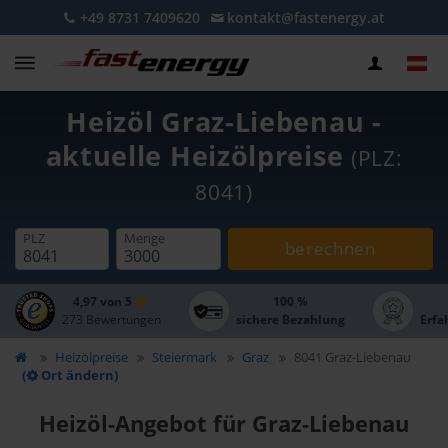
+49 8731 7409620
kontakt@fastenergy.at
Heizöl Graz-Liebenau -
aktuelle Heizölpreise
(PLZ:
8041)
PLZ
Menge
berechnen
4,97 von 5
100 %
273 Bewertungen
sichere Bezahlung
Erfa
Heizölpreise
Steiermark
Graz
8041 Graz-Liebenau
(
Ort ändern)
Heizöl-Angebot für Graz-Liebenau